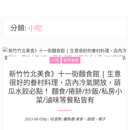
分類:
小吃
小吃
新竹美食
新竹竹北美食》十一街麵食館 | 生意
很好的眷村料理，店內冷氣開放，葫
瓜水餃必點！ 麵食/捲餅/炒飯/私房小
菜/滷味等餐點皆有
2023-06-05
By :
咕溜魚|曬魚趣 美食、旅遊、親子
Posted on