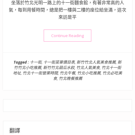
坐落於竹北光明一路上的十一街麵食館，有著非常高的人
氣，每到用餐時間，總是把一樓與二樓的座位給坐滿，這次
來訪是平
“新竹竹北美食》十一街麵食館
Continue Reading
Tagged :
十一街
,
十一街菜單價目表
,
新竹竹北人氣美食推薦
,
新
竹竹北小吃推薦
,
新竹竹北葫瓜水餃
,
竹北人氣美食
,
竹北十一街
地址
,
竹北十一街營業時間
,
竹北午餐
,
竹北小吃推薦
,
竹北必吃美
食
,
竹北晚餐推薦
翻譯