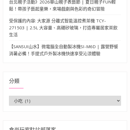
台北親子活動》2026華山親子表藝節 | 夏日親子FUN輕
鬆！帶孩子藝起童樂，來場戲劇與色彩的奇幻冒險
受保護的內容: 大家源 分離式智能溫控煮茶機 TCY-
271503 | 2.5L 大容量、高硼矽玻璃，打造專屬居家茶飲
生活
【SANSUI山水】微電腦全自動製冰機SI-M6D | 露營野餐
消暑必備！手提式戶外製冰機快速享受沁涼體驗
分類
分
類
食尚玩家駐站部落客