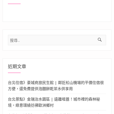
搜
尋
關
鍵
字:
近期文章
台北住宿》豪城商旅民生館 | 鄰近松山機場的平價住宿很
方便，還免費提供泡麵餅乾茶水供享用
台北景點》金瑞治水園區 | 遠離喧囂！城市裡的森林秘
境，綠意環繞彷彿歐洲鄉村