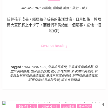
2025-05-07
By :
咕溜魚|曬魚趣 美食、旅遊、親子
Posted on
陪伴孩子成長，經歷孩子成長的生活點滴，日月如梭，轉眼
間大寶即將上小學了，而我們準備給他一個驚喜，送他一個
超實用
“TONGYANG KIDS 
Continue Reading
Tagged :
TONGYANG KIDS
,
兒童成長桌椅
,
兒童成長桌椅推薦
,
兒
童成長椅推薦
,
國小書桌推薦
,
國小桌椅推薦
,
多收納成長桌椅
,
安
全設計兒童成長桌椅推薦
,
童漾兒童成長桌椅
,
耐用成長桌椅推薦
,
耐重兒童成長桌椅推薦
,
讀立系列開箱
【好物】分享
【親子分享】
app推薦
孩子學習