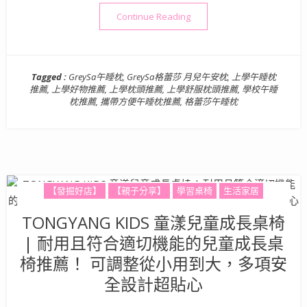
“GreySa格蕾莎 月兒午
Continue Reading
Tagged :
GreySa午睡枕
,
GreySa格蕾莎 月兒午安枕
,
上學午睡枕
推薦
,
上學好物推薦
,
上學枕頭推薦
,
上學舒服枕頭推薦
,
學校午睡
枕推薦
,
攜帶方便午睡枕推薦
,
格蕾莎午睡枕
【發掘好店】
【親子分享】
學習桌椅
生活家居
TONGYANG KIDS 童漾兒童成長桌椅
| 耐用且符合適切機能的兒童成長桌
椅推薦！ 可調整從小用到大，多項安
全設計超貼心