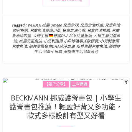
Tagged :
WEIDER 威德 Omega 兒童魚球
,
兒童魚油好處
,
兒童魚油
如何挑選
,
兒童魚油建議用量
,
兒童魚油心得
,
兒童魚油推薦
,
兒童
魚油攝取量
,
大研生醫
德國DHA 80%兒童魚油
,
大研生醫兒童魚
油
,
威德兒童魚油
,
小兒利撒爾 小魚球咀嚼式軟膠囊
,
小兒利撒爾
兒童魚油
,
船井生醫兒童DHA純淨魚油
,
船井生醫兒童魚油
,
藥師健
生活 兒童小魚球
,
藥師健生活兒童魚油
【親子分享】
上學用品
BECKMANN 挪威護脊書包 | 小學生
護脊書包推薦！輕盈好背又多功能，
款式多樣設計有型又好看