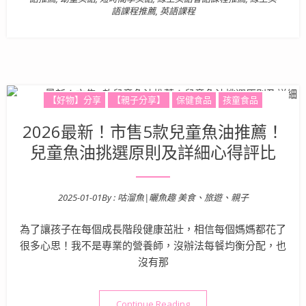
語課程推薦
,
英語課程
【好物】分享
【親子分享】
保健食品
孩童食品
2026最新！市售5款兒童魚油推薦！
兒童魚油挑選原則及詳細心得評比
2025-01-01
By :
咕溜魚|曬魚趣 美食、旅遊、親子
Posted on
為了讓孩子在每個成長階段健康茁壯，相信每個媽媽都花了
很多心思！我不是專業的營養師，沒辦法每餐均衡分配，也
沒有那
“2026最新！市售5款兒童
Continue Reading