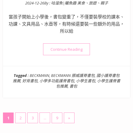
2024-12-26
By :
咕溜魚|曬魚趣 美食、旅遊、親子
Posted on
當孩子開始上小學後，書包變重了，不僅要裝學校的課本、
功課、文具用品、水壺等，有時候還要裝一些額外的用品，
所以給
“BECKMANN 挪威護脊書
Continue Reading
Tagged :
BECKMANN
,
BECKMANN 挪威護脊書包
,
國小護脊書包
推薦
,
好背書包
,
小學多功能護脊書包
,
小學生書包
,
小學生護脊書
包推薦
,
書包
文
1
2
3
...
9
»
章