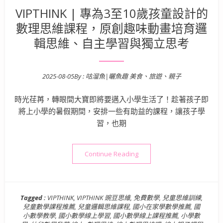
VIPTHINK | 專為3至10歲孩童設計的
數理思維課程，原創趣味動畫培育邏
輯思維、自主學習與獨立思考
2025-08-05
By :
咕溜魚|曬魚趣 美食、旅遊、親子
Posted on
時光荏苒，轉眼間大寶即將要邁入小學生活了！趁著孩子即
將上小學的暑假期間，安排一些有助益的課程，讓孩子學
習，也期
“VIPTHINK | 專為3
Continue Reading
Tagged :
VIPTHINK
,
VIPTHINK 豌豆思維
,
免費數學
,
兒童思維訓練
,
兒童數學課程推薦
,
兒童邏輯思維課程
,
國小在家學數學推薦
,
國
小數學教學
,
國小數學線上學習
,
國小數學線上課程推薦
,
小學數