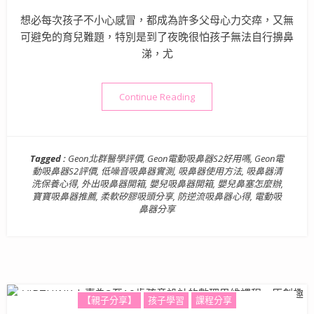
想必每次孩子不小心感冒，都成為許多父母心力交瘁，又無
可避免的育兒難題，特別是到了夜晚很怕孩子無法自行擤鼻
涕，尤
“育兒好物》Geon北群醫學 
Continue Reading
Tagged :
Geon北群醫學評價
,
Geon電動吸鼻器S2好用嗎
,
Geon電
動吸鼻器S2評價
,
低噪音吸鼻器實測
,
吸鼻器使用方法
,
吸鼻器清
洗保養心得
,
外出吸鼻器開箱
,
嬰兒吸鼻器開箱
,
嬰兒鼻塞怎麼辦
,
寶寶吸鼻器推薦
,
柔軟矽膠吸頭分享
,
防逆流吸鼻器心得
,
電動吸
鼻器分享
【親子分享】
孩子學習
課程分享