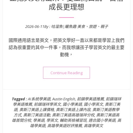
成長更理想
2026-06-11
By :
咕溜魚|曬魚趣 美食、旅遊、親子
Posted on
國際通用語言是英文，把英文學好一直以來都是學習上我們
認為很重要的其中一件事，而我想讓孩子學習英文的最主要
動機，
“國小英文學習》奧斯汀美語 
Continue Reading
Tagged :
AI系統學美語
,
Austin English
,
前鎮學美語推薦
,
前鎮瑞祥
學美語推薦
,
前鎮瑞祥學英文
,
國小學美語
,
國小學英文
,
奧斯汀美
語
,
奧斯汀美語上課價格
,
奧斯汀美語上課內容
,
奧斯汀美語教學
方式
,
奧斯汀美語活動
,
奧斯汀美語高雄瑞祥分校
,
奧斯汀美語高
雄首間分校
,
學美語
,
學英文
,
輔助英檢補習班
,
適合國小學美語
,
高
雄學美語
,
高雄學美語好評推薦
,
高雄學英文