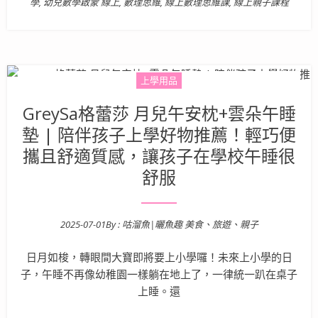
學
,
幼兒數學啟蒙 線上
,
數理思維
,
線上數理思維課
,
線上親子課程
上學用品
GreySa格蕾莎 月兒午安枕+雲朵午睡
墊 | 陪伴孩子上學好物推薦！輕巧便
攜且舒適質感，讓孩子在學校午睡很
舒服
2025-07-01
By :
咕溜魚|曬魚趣 美食、旅遊、親子
Posted on
日月如梭，轉眼間大寶即將要上小學囉！未來上小學的日
子，午睡不再像幼稚園一樣躺在地上了，一律統一趴在桌子
上睡。還