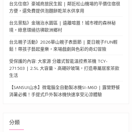
台北住宿》豪城商旅民生館 | 鄰近松山機場的平價住宿很
方便，還免費提供泡麵餅乾茶水供享用
台北景點》金瑞治水園區 | 遠離喧囂！城市裡的森林秘
境，綠意環繞彷彿歐洲鄉村
台北親子活動》2026華山親子表藝節 | 夏日親子FUN輕
鬆！帶孩子藝起童樂，來場戲劇與色彩的奇幻冒險
受保護的內容: 大家源 分離式智能溫控煮茶機 TCY-
271503 | 2.5L 大容量、高硼矽玻璃，打造專屬居家茶飲
生活
【SANSUI山水】微電腦全自動製冰機SI-M6D | 露營野餐
消暑必備！手提式戶外製冰機快速享受沁涼體驗
分類