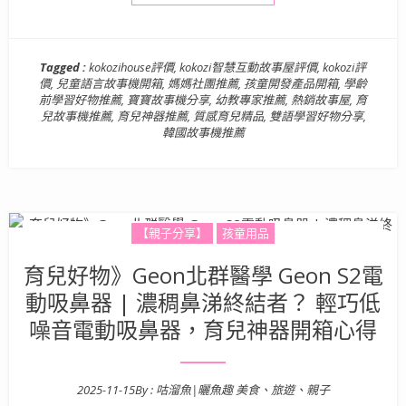
Tagged :
kokozihouse評價
,
kokozi智慧互動故事屋評價
,
kokozi評
價
,
兒童語言故事機開箱
,
媽媽社團推薦
,
孩童開發產品開箱
,
學齡
前學習好物推薦
,
寶寶故事機分享
,
幼教專家推薦
,
熱銷故事屋
,
育
兒故事機推薦
,
育兒神器推薦
,
質感育兒精品
,
雙語學習好物分享
,
韓國故事機推薦
【親子分享】
孩童用品
育兒好物》Geon北群醫學 Geon S2電
動吸鼻器 | 濃稠鼻涕終結者？ 輕巧低
噪音電動吸鼻器，育兒神器開箱心得
2025-11-15
By :
咕溜魚|曬魚趣 美食、旅遊、親子
Posted on