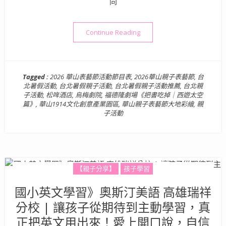
同
“台北親子活動》2026華山
Continue Reading
Tagged :
2026 華山表藝節活動節目表
,
2026華山親子表藝節
,
台
北暑假活動
,
台北暑假親子活動
,
台北暑假親子活動推薦
,
台北親
子活動
,
松哖酒店
,
烏梅劇院
,
福德隆劇場《把書吃掉｜西遊太空
篇》
,
華山1914文化創意產業園區
,
華山親子表藝節大地彩繪
,
親
子活動
【親子分享】
孩子學習
國小英文學習》奧斯汀美語 高雄瑞祥
分校 | 讓孩子從期待到主動學習，真
正把英文用出來！愛上開口說，自信