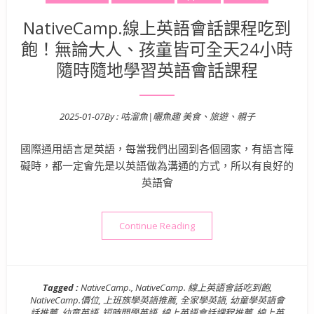
NativeCamp.線上英語會話課程吃到
飽！無論大人、孩童皆可全天24小時
隨時隨地學習英語會話課程
2025-01-07
By :
咕溜魚|曬魚趣 美食、旅遊、親子
Posted on
國際通用語言是英語，每當我們出國到各個國家，有語言障
礙時，都一定會先是以英語做為溝通的方式，所以有良好的
英語會
“NativeCamp.線上英
Continue Reading
Tagged :
NativeCamp.
,
NativeCamp. 線上英語會話吃到飽
,
NativeCamp.價位
,
上班族學英語推薦
,
全家學英語
,
幼童學英語會
話推薦
,
幼童英語
,
短時間學英語
,
線上英語會話課程推薦
,
線上英