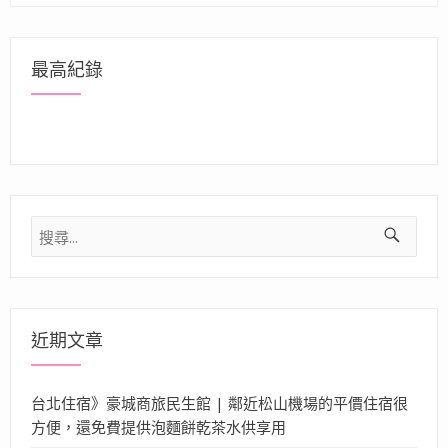
最高紀錄
搜
尋
關
鍵
字:
近期文章
台北住宿》豪城商旅民生館 | 鄰近松山機場的平價住宿很
方便，還免費提供泡麵餅乾茶水供享用