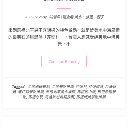
2025-02-26
By :
咕溜魚|曬魚趣 美食、旅遊、親子
Posted on
來到馬祖北竿最不容錯過的特色景點，就是媲美地中海風情
的最美石頭屋聚落「芹壁村」，台灣人想感受絕美地中海美
景，不
“馬祖景點》芹壁村 | 媲美
Continue Reading
Tagged :
北竿必玩景點
,
北竿景點推薦
,
芹壁村
,
芹壁聚落
,
芹沃烘
焙
,
連江縣景點推薦
,
馬祖北竿美食推薦
,
馬祖地中海
,
馬祖希獵景
點
,
馬祖必玩
,
馬祖旅遊景點推薦
,
馬祖網美景點推薦