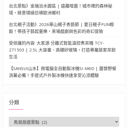
台北景點》金瑞治水園區 | 遠離喧囂！城市裡的森林秘
境，綠意環繞彷彿歐洲鄉村
台北親子活動》2026華山親子表藝節 | 夏日親子FUN輕
鬆！帶孩子藝起童樂，來場戲劇與色彩的奇幻冒險
受保護的內容: 大家源 分離式智能溫控煮茶機 TCY-
271503 | 2.5L 大容量、高硼矽玻璃，打造專屬居家茶飲
生活
【SANSUI山水】微電腦全自動製冰機SI-M6D | 露營野餐
消暑必備！手提式戶外製冰機快速享受沁涼體驗
分類
分
類