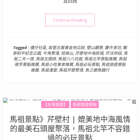
且四周
“馬祖景點美食》馬祖在地特色
Continue Reading
Tagged :
僑仔社區
,
坂里古厝黃金地瓜餃
,
壁山觀景
,
慶卉食坊
,
戰
爭和平紀念公園
,
牛角聚落
,
短坡山
,
芹壁地中海民宿
,
芹沃烘焙
,
馬
祖二天一夜
,
馬祖五間排
,
馬祖八八坑道
,
馬祖北竿景點推薦
,
馬祖
南竿景點推薦
,
馬祖小吃美食推薦
,
馬祖必玩景點
,
馬祖旅遊景點
推薦
,
馬祖漢堡
,
馬祖芹壁聚落
,
魚之鄉魚麵行
【台灣旅遊】
馬祖旅遊景點
馬祖景點》芹壁村 | 媲美地中海風情
的最美石頭屋聚落，馬祖北竿不容錯
過的必玩景點