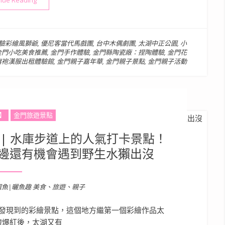
nue Reading
：體驗彩繪風獅爺
,
優尼客當代馬戲團
,
台中木偶劇團
,
太湖中正公園
,
小
金門小吃美食推薦
,
金門手作體驗
,
金門縣陶瓷廠：捏陶體驗
,
金門花
旗袍漢服出租體驗館
,
金門親子嘉年華
,
金門親子景點
,
金門親子活動
】
金門旅遊景點
| 水庫步道上的人氣打卡景點！
邊還有機會遇到野生水獺出沒
溜魚|曬魚趣 美食、旅遊、親子
發現到的彩繪景點，這個地方繼第一個彩繪作品太
線爆紅後，太湖又有