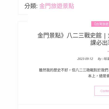
分類:
金門旅遊景點
【台灣旅遊
金門景點》八二三戰史館 |
課必出
Posted
2023-09-12
By :
咕
on
雖然我的歷史不好，但八二三砲戰對於我們
本上，總是
Conti