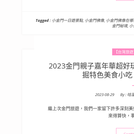
Tagged :
小金門一日遊景點
,
小金門佛像
,
小金門佛像在哪
金門秘境
,
小
【台灣旅遊
2023金門親子嘉年華超
掘特色美食小吃
Posted
2023-08-29
By :
咕
on
繼上次金門旅遊，我們一家留下許多深刻美
來得算快，