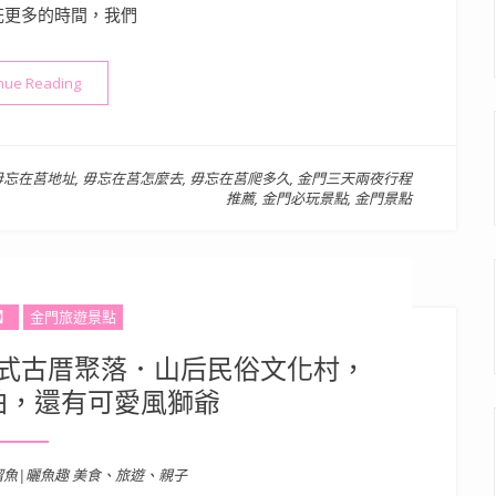
花更多的時間，我們
“金門景點》熱血挑戰太武山毋忘在莒，小孩也能爬的山，金門著
nue Reading
毋忘在莒地址
,
毋忘在莒怎麼去
,
毋忘在莒爬多久
,
金門三天兩夜行程
推薦
,
金門必玩景點
,
金門景點
】
金門旅遊景點
式古厝聚落．山后民俗文化村，
拍，還有可愛風獅爺
溜魚|曬魚趣 美食、旅遊、親子