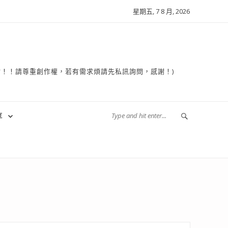
星期五, 7 8 月, 2026
複製轉貼！！請尊重創作權，若有需求煩請先私訊詢問，感謝！)
享