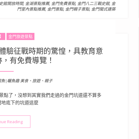
史館開放時間
,
金湖景點推薦
,
金門免費景點
,
金門八二三戰史館
,
金
門室內景點推薦
,
金門景點
,
金門親子景點
,
金門閩式建築
】
金門旅遊景點
 體驗征戰時期的驚惶，具教育意
跡，有免費導覽！
溜魚|曬魚趣 美食、旅遊、親子
景點了，沒想到其實我們走過的金門坑道還不算多
門地底下的坑道這麼
“金門景點》金城民防坑道 | 體驗征戰時期的驚惶，具教育意義的
nue Reading