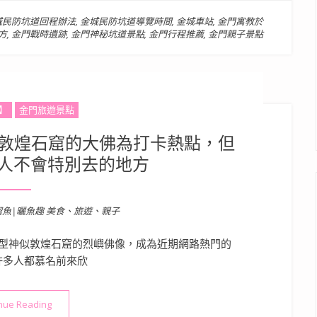
城民防坑道回程辦法
,
金城民防坑道導覽時間
,
金城車站
,
金門寓教於
方
,
金門戰時遺跡
,
金門神秘坑道景點
,
金門行程推薦
,
金門親子景點
】
金門旅遊景點
似敦煌石窟的大佛為打卡熱點，但
人不會特別去的地方
溜魚|曬魚趣 美食、旅遊、親子
型神似敦煌石窟的烈嶼佛像，成為近期網路熱門的
許多人都慕名前來欣
“金門景點》烈嶼佛像 | 神似敦煌石窟的大佛為打卡熱點，但卻隱
nue Reading