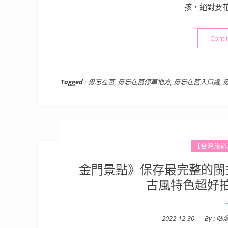
孩，絕對要
Conti
Tagged :
毋忘在莒
,
毋忘在莒停車地方
,
毋忘在莒入口處
,
【台灣旅遊
金門景點》保存最完整的閩
古風特色超好
Posted
2022-12-30
By :
咕
on