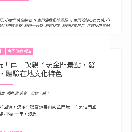
裡
,
小金門佛像秘境
,
小金門佛像秘境景點
,
小金門敦煌石窟大佛
,
小
金門秘境景點
,
烈嶼一日遊
,
烈嶼佛像
,
烈嶼佛像地址
,
烈嶼秘境景點
】
金門旅遊景點
好玩！再一次親子玩金門景點，發
，體驗在地文化特色
溜魚|曬魚趣 美食、旅遊、親子
好回憶，決定有機會還要再到金門玩，而這個願望
事隔不到一年，沒想
“2023金門親子嘉年華超好玩！再一次親子玩金門景點，發掘特色