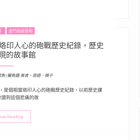
】
金門旅遊景點
 烙印人心的砲戰歷史紀錄，歷史
現的故事館
溜魚|曬魚趣 美食、旅遊、親子
，是個相當烙印人心的砲戰歷史紀錄，以前歷史課
會讀到這個悲痛的故
“金門景點》八二三戰史館 | 烙印人心的砲戰歷史紀錄，歷史課必
nue Reading