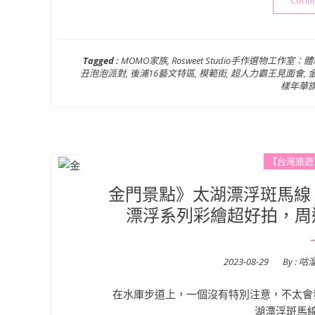
Conti
Tagged :
MOMO家族
,
Rosweet Studio手作選物工作室
丑泡泡派對
,
後浦16藝文特區
,
模範街
,
超人力霸王見面會
,
樣年華
【台灣旅遊
金門景點》太湖漂浮斑馬線 
漂浮系列彩繪超好拍，周
Posted
2023-08-29
By :
咕
on
在水庫步道上，一個沒有特別注意，不太會
湖漂浮斑馬