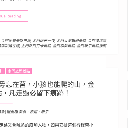
“金門景點》太湖漂浮斑馬線 | 水庫步道上的人氣打卡景點！漂
nue Reading
,
金門免費景點推薦
,
金門兩天一夜
,
金門太湖周邊景點
,
金門漂浮彩
漂浮彩繪在哪
,
金門熱門打卡景點
,
金門網美景點
,
金門親子景點推薦
】
金門旅遊景點
毋忘在莒，小孩也能爬的山，金
點，凡走過必留下痕跡！
溜魚|曬魚趣 美食、旅遊、親子
走路又會喊熱的麻煩人物，如果安排這個行程帶小