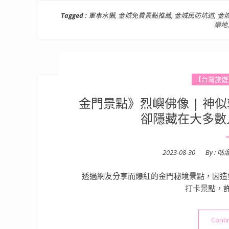
Tagged :
軍事水獺
,
金城免費景點推薦
,
金城民防坑道
,
金
樂地
【台灣旅遊
金門景點》烈嶼佛像 | 神
卻隱藏在大多數
Posted
2023-08-30
By :
咕
on
透過網友分享而爆紅的金門秘境景點，因造
打卡景點，
Conti