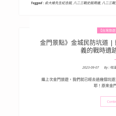
Tagged :
俞大維先生紀念館
,
八二三戰史館周邊
,
八二三戰
【台灣旅遊
金門景點》金城民防坑道 |
義的戰時遺
Posted
2023-09-07
By :
咕
on
繼上次金門旅遊，我們就已經去過幾個坑道
耶！原來金
Conti