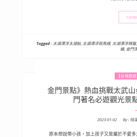
Conti
Tagged :
太湖漂浮太湖船
,
太湖漂浮斑馬線
,
太湖漂浮棋盤
繪
,
金門
【台灣旅遊
金門景點》熱血挑戰太武山
門著名必遊觀光景
Posted
2023-01-02
By :
咕
on
原本想說帶小孩，加上孩子又是屬於不愛多