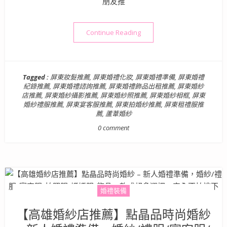
朋友推
“【屏東婚紗店推薦】LUWEI
Continue Reading
Tagged :
屏東妝髮推薦
,
屏東婚禮化妝
,
屏東婚禮準備
,
屏東婚禮
紀錄推薦
,
屏東婚禮諮詢推薦
,
屏東婚禮飾品出租推薦
,
屏東婚紗
店推薦
,
屏東婚紗攝影推薦
,
屏東婚紗照推薦
,
屏東婚紗相框
,
屏東
婚紗禮服推薦
,
屏東宴客服推薦
,
屏東拍婚紗推薦
,
屏東租禮服推
薦
,
蘆葦婚紗
0 comment
婚禮裝備
【高雄婚紗店推薦】點晶品時尚婚紗