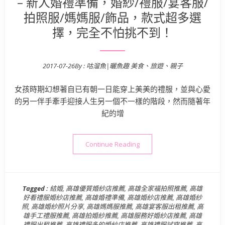
– 新人婚禮準備，婚紗/禮服/宴客服/
拍照服/媽媽服/飾品，款式超多選
擇，完全不怕挑不到！
2017-07-26
By :
咕溜魚|曬魚趣 美食、旅遊、親子
Posted on
女孩時期幻想著自已有朝一日能穿上美美的禮服，並與心愛
的另一伴手牽手迎接人生另一個不一樣的階段，然而隨著年
紀的增
“【高雄婚紗店推薦】點晶品時
Continue Reading
Tagged :
結婚
,
高雄優質婚紗店推薦
,
高雄全家福拍照推薦
,
高雄
好看禮服婚紗店推薦
,
高雄婚禮準備
,
高雄婚紗店推薦
,
高雄婚紗
照
,
高雄婚紗照片分享
,
高雄媽媽服推薦
,
高雄宴客服出租推薦
,
高
雄手工禮服推薦
,
高雄拍婚紗推薦
,
高雄服務好婚紗店推薦
,
高雄
禮服出租推薦
,
高雄禮服多的婚紗店推薦
,
高雄禮服試穿推薦
,
高