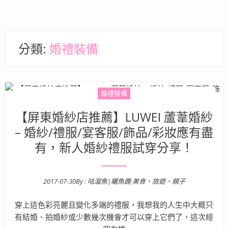
分類:
婚禮裝備
婚禮裝備
【屏東婚紗店推薦】LUWEI 蘆葦婚紗
– 婚紗/禮服/宴客服/飾品/彩妝應有盡
有，新人婚紗禮服試穿分享！
2017-07-30
By :
咕溜魚|曬魚趣 美食、旅遊、親子
Posted on
穿上這色彩亮麗且變化多端的禮服，我想我的人生中大概只
有結婚、拍婚紗或少數幾次機會才可以穿上它們了，這次經