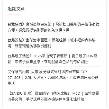
字:
近期文章
台北住宿》豪城商旅民生館 | 鄰近松山機場的平價住宿很
方便，還免費提供泡麵餅乾茶水供享用
台北景點》金瑞治水園區 | 遠離喧囂！城市裡的森林秘
境，綠意環繞彷彿歐洲鄉村
台北親子活動》2026華山親子表藝節 | 夏日親子FUN輕
鬆！帶孩子藝起童樂，來場戲劇與色彩的奇幻冒險
受保護的內容: 大家源 分離式智能溫控煮茶機 TCY-
271503 | 2.5L 大容量、高硼矽玻璃，打造專屬居家茶飲
生活
【SANSUI山水】微電腦全自動製冰機SI-M6D | 露營野餐
消暑必備！手提式戶外製冰機快速享受沁涼體驗