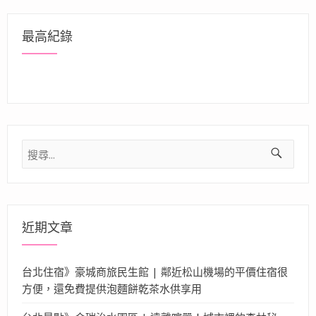
最高紀錄
搜
尋
關
鍵
字:
近期文章
台北住宿》豪城商旅民生館 | 鄰近松山機場的平價住宿很
方便，還免費提供泡麵餅乾茶水供享用