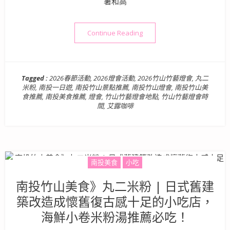
薯和高
“南投景點活動》2026竹山
Continue Reading
Tagged :
2026春節活動
,
2026燈會活動
,
2026竹山竹藝燈會
,
丸二
米粉
,
南投一日遊
,
南投竹山景點推薦
,
南投竹山燈會
,
南投竹山美
食推薦
,
南投美食推薦
,
燈會
,
竹山竹藝燈會地點
,
竹山竹藝燈會時
間
,
艾露咖啡
南投美食
小吃
南投竹山美食》丸二米粉 | 日式舊建
築改造成懷舊復古感十足的小吃店，
海鮮小卷米粉湯推薦必吃！