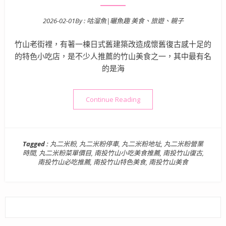
2026-02-01
By :
咕溜魚|曬魚趣 美食、旅遊、親子
Posted on
竹山老街裡，有著一棟日式舊建築改造成懷舊復古感十足的
的特色小吃店，是不少人推薦的竹山美食之一，其中最有名
的是海
“南投竹山美食》丸二米粉 |
Continue Reading
Tagged :
丸二米粉
,
丸二米粉停車
,
丸二米粉地址
,
丸二米粉營業
時間
,
丸二米粉菜單價目
,
南投竹山小吃美食推薦
,
南投竹山復古
,
南投竹山必吃推薦
,
南投竹山特色美食
,
南投竹山美食