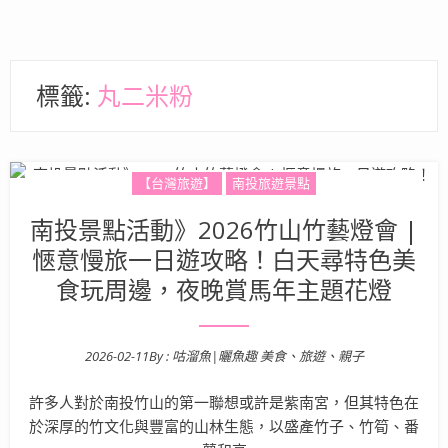
標籤:
丸二米粉
【台灣旅遊】
南投旅遊景點
南投景點活動》2026竹山竹藝燈會 |
愜意慢旅一日遊攻略！白天尋特色美
食玩周邊，夜晚賞馬年主題花燈
2026-02-11
By :
咕溜魚|曬魚趣 美食、旅遊、親子
Posted on
許多人對於南投竹山的第一聯想或許是紫南宮，但其特色在
於深厚的竹文化與豐富的山林生態，以盛產竹子、竹筍、番