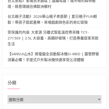
台北景點》金瑞治水園區 | 遠離喧囂！城市裡的森林秘
境，綠意環繞彷彿歐洲鄉村
台北親子活動》2026華山親子表藝節 | 夏日親子FUN輕
鬆！帶孩子藝起童樂，來場戲劇與色彩的奇幻冒險
受保護的內容: 大家源 分離式智能溫控煮茶機 TCY-
271503 | 2.5L 大容量、高硼矽玻璃，打造專屬居家茶飲
生活
【SANSUI山水】微電腦全自動製冰機SI-M6D | 露營野餐
消暑必備！手提式戶外製冰機快速享受沁涼體驗
分類
分
類