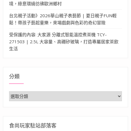
境，綠意環繞彷彿歐洲鄉村
台北親子活動》2026華山親子表藝節 | 夏日親子FUN輕
鬆！帶孩子藝起童樂，來場戲劇與色彩的奇幻冒險
受保護的內容: 大家源 分離式智能溫控煮茶機 TCY-
271503 | 2.5L 大容量、高硼矽玻璃，打造專屬居家茶飲
生活
分類
分
類
食尚玩家駐站部落客