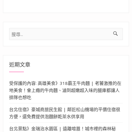
搜
尋
關
鍵
字:
近期文章
受保護的內容: 高雄美食》318霸王牛肉麵 | 老饕激推的在
地美食！會上癮的牛肉麵、滷到超嫩超入味的腿庫都讓人
排隊也想吃
台北住宿》豪城商旅民生館 | 鄰近松山機場的平價住宿很
方便，還免費提供泡麵餅乾茶水供享用
台北景點》金瑞治水園區 | 遠離喧囂！城市裡的森林秘