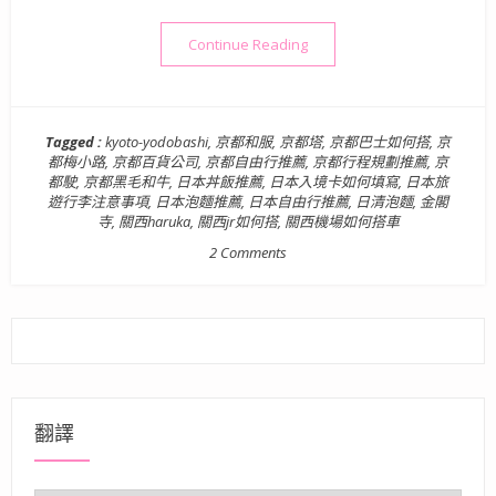
“【旅】日本．京都| 京阪奈六天
Continue Reading
Tagged :
kyoto-yodobashi
,
京都和服
,
京都塔
,
京都巴士如何搭
,
京
都梅小路
,
京都百貨公司
,
京都自由行推薦
,
京都行程規劃推薦
,
京
都駛
,
京都黑毛和牛
,
日本丼飯推薦
,
日本入境卡如何填寫
,
日本旅
遊行李注意事項
,
日本泡麵推薦
,
日本自由行推薦
,
日清泡麵
,
金閣
寺
,
關西haruka
,
關西jr如何搭
,
關西機場如何搭車
2 Comments
翻譯