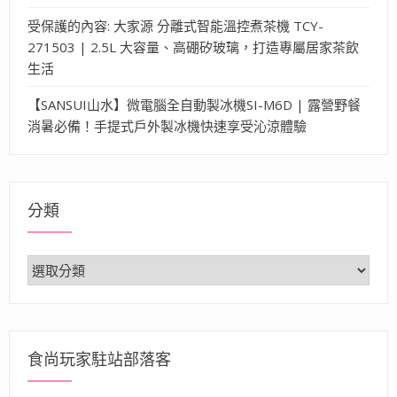
受保護的內容: 大家源 分離式智能溫控煮茶機 TCY-
271503 | 2.5L 大容量、高硼矽玻璃，打造專屬居家茶飲
生活
【SANSUI山水】微電腦全自動製冰機SI-M6D | 露營野餐
消暑必備！手提式戶外製冰機快速享受沁涼體驗
分類
分
類
食尚玩家駐站部落客