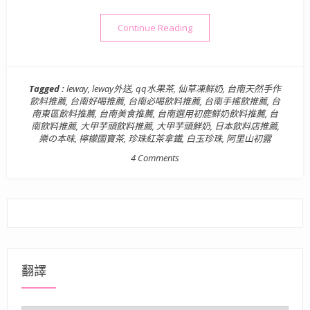
“【飲】台南．東區| LEWA
Continue Reading
Tagged :
leway
,
leway外送
,
qq水果茶
,
仙草凍鮮奶
,
台南天然手作
飲料推薦
,
台南好喝推薦
,
台南必喝飲料推薦
,
台南手搖飲推薦
,
台
南東區飲料推薦
,
台南美食推薦
,
台南選用初鹿鮮奶飲料推薦
,
台
南飲料推薦
,
大甲芋頭飲料推薦
,
大甲芋頭鮮奶
,
日本飲料店推薦
,
樂の本味
,
檸檬國寶茶
,
珍珠紅茶拿鐵
,
白玉珍珠
,
阿里山初露
4 Comments
翻譯