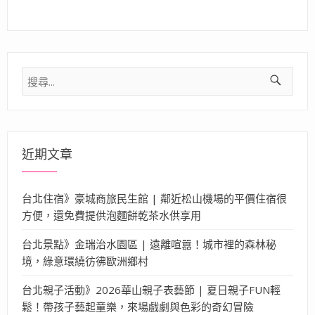
搜
尋
關
鍵
字:
近期文章
台北住宿》豪城商旅民生館 | 鄰近松山機場的平價住宿很
方便，還免費提供泡麵餅乾茶水供享用
台北景點》金瑞治水園區 | 遠離喧囂！城市裡的森林秘
境，綠意環繞彷彿歐洲鄉村
台北親子活動》2026華山親子表藝節 | 夏日親子FUN輕
鬆！帶孩子藝起童樂，來場戲劇與色彩的奇幻冒險