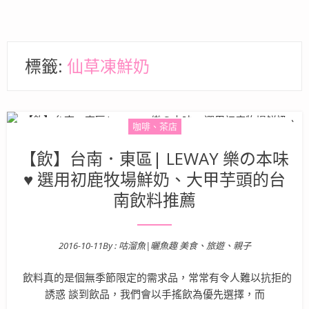
標籤:
仙草凍鮮奶
咖啡、茶店
【飲】台南．東區| LEWAY 樂の本味
♥ 選用初鹿牧場鮮奶、大甲芋頭的台
南飲料推薦
2016-10-11
By :
咕溜魚|曬魚趣 美食、旅遊、親子
Posted on
飲料真的是個無季節限定的需求品，常常有令人難以抗拒的
誘惑 談到飲品，我們會以手搖飲為優先選擇，而