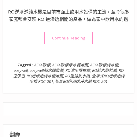
RO逆滲透純水機是目前市面上飲用水設備的主流，至今很多
家庭都會安裝 RO 逆滲透相關的產品，做為家中飲用水的過
“ALYA歐漾 智能RO逆滲透
Continue Reading
Tagged :
ALYA歐漾
,
ALYA歐漾淨水器推薦
,
ALYA歐漾純水機
,
easywell
,
easywell純水機推薦
,
RO濾水器推薦
,
RO純水機推薦
,
RO
逆滲透
,
RO逆滲透純水機推薦
,
RO過濾飲水機
,
全罩式RO逆滲透純
水機 ROC-201
,
智能RO逆滲透淨水器 ROC-201
翻譯