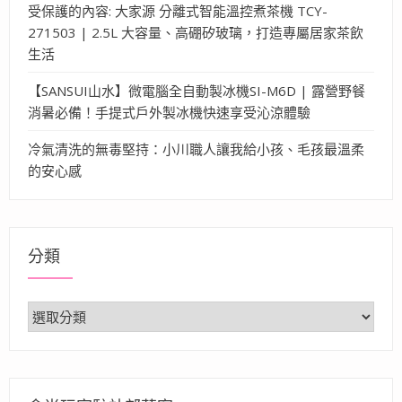
受保護的內容: 大家源 分離式智能溫控煮茶機 TCY-
271503 | 2.5L 大容量、高硼矽玻璃，打造專屬居家茶飲
生活
【SANSUI山水】微電腦全自動製冰機SI-M6D | 露營野餐
消暑必備！手提式戶外製冰機快速享受沁涼體驗
冷氣清洗的無毒堅持：小川職人讓我給小孩、毛孩最溫柔
的安心感
分類
分
類