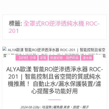
標籤:
全罩式RO逆滲透純水機 ROC-
201
【好物】分享
家電
新屋紀錄．我們的家
濾水器
ALYA歐漾 智能RO逆滲透淨水器 ROC-
201 | 智能控制且省空間的質感純水
機推薦！ 自動止水/漏水保護裝置/濾
心提醒多功能好用
2024-08-22
By :
咕溜魚|曬魚趣 美食、旅遊、親子
Posted on