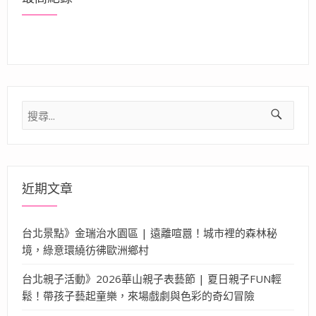
搜
尋
關
鍵
字:
近期文章
台北景點》金瑞治水園區 | 遠離喧囂！城市裡的森林秘
境，綠意環繞彷彿歐洲鄉村
台北親子活動》2026華山親子表藝節 | 夏日親子FUN輕
鬆！帶孩子藝起童樂，來場戲劇與色彩的奇幻冒險