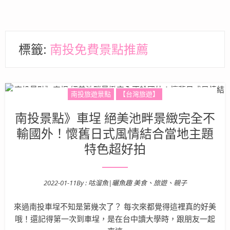
標籤:
南投免費景點推薦
南投旅遊景點
【台灣旅遊】
南投景點》車埕 絕美池畔景緻完全不
輸國外！懷舊日式風情結合當地主題
特色超好拍
2022-01-11
By :
咕溜魚|曬魚趣 美食、旅遊、親子
Posted on
來過南投車埕不知是第幾次了？ 每次來都覺得這裡真的好美
哦！還記得第一次到車埕，是在台中讀大學時，跟朋友一起