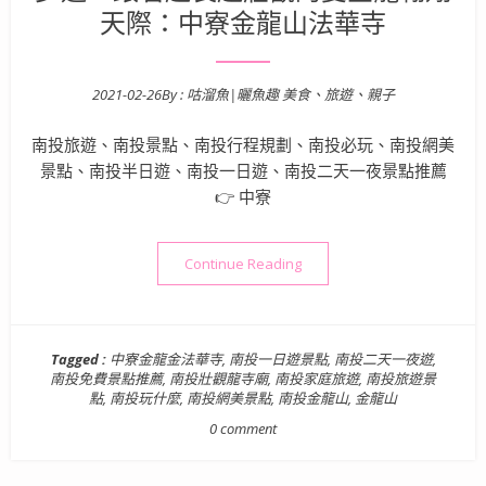
天際：中寮金龍山法華寺
2021-02-26
By :
咕溜魚|曬魚趣 美食、旅遊、親子
Posted on
南投旅遊、南投景點、南投行程規劃、南投必玩、南投網美
景點、南投半日遊、南投一日遊、南投二天一夜景點推薦
👉 中寮
“南投景點》超好拍！全台最
Continue Reading
Tagged :
中寮金龍金法華寺
,
南投一日遊景點
,
南投二天一夜遊
,
南投免費景點推薦
,
南投壯觀龍寺廟
,
南投家庭旅遊
,
南投旅遊景
點
,
南投玩什麼
,
南投網美景點
,
南投金龍山
,
金龍山
0 comment