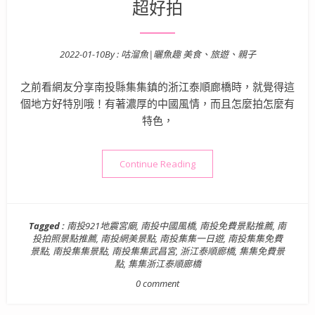
超好拍
2022-01-10
By :
咕溜魚|曬魚趣 美食、旅遊、親子
Posted on
之前看網友分享南投縣集集鎮的浙江泰順廊橋時，就覺得這
個地方好特別哦！有著濃厚的中國風情，而且怎麼拍怎麼有
特色，
“南投景點》在台順遊玩小浙
Continue Reading
Tagged :
南投921地震宮廟
,
南投中國風橋
,
南投免費景點推薦
,
南
投拍照景點推薦
,
南投網美景點
,
南投集集一日遊
,
南投集集免費
景點
,
南投集集景點
,
南投集集武昌宮
,
浙江泰順廊橋
,
集集免費景
點
,
集集浙江泰順廊橋
0 comment