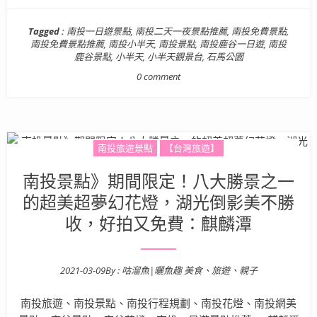
Tagged :
南投一日遊景點
,
南投二天一夜景點推薦
,
南投免費景點
,
南投免費景點推薦
,
南投小半天
,
南投景點
,
南投鹿谷一日遊
,
南投
鹿谷景點
,
小半天
,
小半天觀景台
,
石馬公園
0 comment
南投旅遊景點
【台灣旅遊】
南投景點》期間限定！八大勝景之一
的超美超夢幻花燈，湖光倒影美不勝
收，好拍又免費：麒麟潭
2021-03-09
By :
咕溜魚|曬魚趣 美食、旅遊、親子
Posted on
南投旅遊、南投景點、南投行程規劃、南投花燈、南投網美