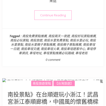
來這
“南投景點》車埕 絕美池畔
Continue Reading
Tagged :
南投免費景點推薦
,
南投兩天一夜遊
,
南投好玩景點推薦
,
南投必玩景點
,
南投旅遊
,
南投水里免費景點
,
南投水里必玩
,
南投
水里景點
,
南投水里親子景點推薦
,
南投親子景點推薦
,
南投車埕
一日遊
,
南投車埕交通
,
南投車埕火車
,
南投車埕遊客中心
,
車埕停
車資訊
,
車埕地址
,
車埕景點推薦必玩路線
,
車埕老街
0 comment
南投旅遊景點
【台灣旅遊】
南投景點》在台順遊玩小浙江！武昌
宮浙江泰順廊橋，中國風的懷舊橋樑