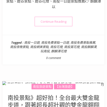
景點、鹿谷景點、鹿谷花燈、南投一日遊景點推薦👉 麒麟潭
以
“南投景點》期間限定！八大
Continue Reading
Tagged :
南投一日遊
,
南投免費景點一日遊
,
南投免費景點推薦
,
南投夜晚景點
,
南投網美景點
,
南投花燈
,
南投賞花燈
,
南投麒麟潭
,
玩南投
,
麒麟潭花燈
0 comment
南投旅遊景點
【台灣旅遊】
南投景點》超好拍！全台最大雙金龍
步道，跟著超長超壯觀的雙金龍翱翔