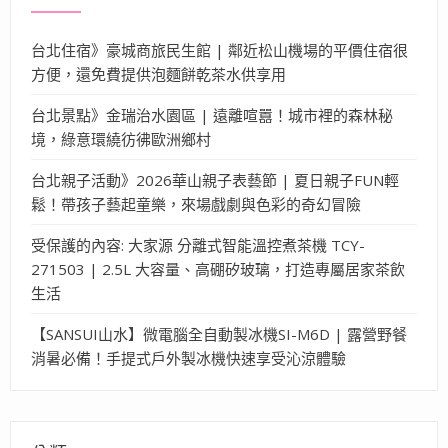
台北住宿》豪城商旅民生館 | 鄰近松山機場的平價住宿很
方便，還免費提供泡麵餅乾茶水供享用
台北景點》金瑞治水園區 | 遠離喧囂！城市裡的森林秘
境，綠意環繞彷彿歐洲鄉村
台北親子活動》2026華山親子表藝節 | 夏日親子FUN輕
鬆！帶孩子藝起童樂，來場戲劇與色彩的奇幻冒險
受保護的內容: 大家源 分離式智能溫控煮茶機 TCY-
271503 | 2.5L 大容量、高硼矽玻璃，打造專屬居家茶飲
生活
【SANSUI山水】微電腦全自動製冰機SI-M6D | 露營野餐
消暑必備！手提式戶外製冰機快速享受沁涼體驗