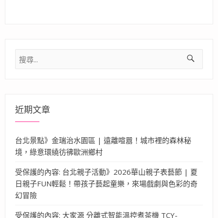
搜
尋
關
鍵
字:
近期文章
台北景點》金瑞治水園區 | 遠離喧囂！城市裡的森林秘
境，綠意環繞彷彿歐洲鄉村
受保護的內容: 台北親子活動》2026華山親子表藝節 | 夏
日親子FUN輕鬆！帶孩子藝起童樂，來場戲劇與色彩的奇
幻冒險
受保護的內容: 大家源 分離式智能溫控煮茶機 TCY-