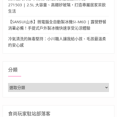
271503 | 2.5L 大容量、高硼矽玻璃，打造專屬居家茶飲
生活
【SANSUI山水】微電腦全自動製冰機SI-M6D | 露營野餐
消暑必備！手提式戶外製冰機快速享受沁涼體驗
冷氣清洗的無毒堅持：小川職人讓我給小孩、毛孩最溫柔
的安心感
分類
分
類
食尚玩家駐站部落客