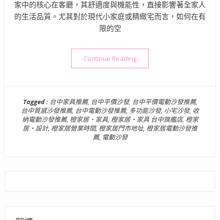
家中的核心在客廳，其舒適度與機能性，直接影響著全家人
的生活品質。尤其對於現代小家庭或精緻宅而言，如何在有
限的空
“電動沙發推薦》橙家居・家具
Continue Reading
Tagged :
台中家具推薦
,
台中平價沙發
,
台中平價電動沙發推薦
,
台中質感沙發推薦
,
台中電動沙發推薦
,
多功能沙發
,
小宅沙發
,
收
納電動沙發推薦
,
橙家居・家具
,
橙家居・家具 台中旗艦店
,
橙家
居・設計
,
橙家居營業時間
,
橙家居門市地址
,
橙家居電動沙發推
薦
,
電動沙發