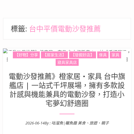
標籤:
台中平價電動沙發推薦
【好物】分享
【居家生活】
【發掘好店】
傢具
家具
寢具家具店
電動沙發推薦》橙家居・家具 台中旗
艦店 | 一站式千坪展場，擁有多款設
計感與機能兼具的電動沙發，打造小
宅夢幻舒適圈
2026-06-14
By :
咕溜魚|曬魚趣 美食、旅遊、親子
Posted on