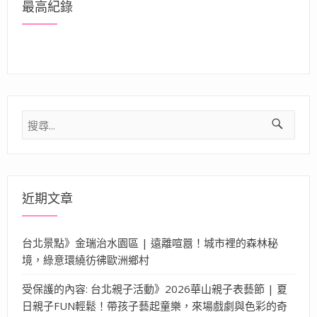
最高紀錄
搜
尋
關
鍵
字:
近期文章
台北景點》金瑞治水園區 | 遠離喧囂！城市裡的森林秘
境，綠意環繞彷彿歐洲鄉村
受保護的內容: 台北親子活動》2026華山親子表藝節 | 夏
日親子FUN輕鬆！帶孩子藝起童樂，來場戲劇與色彩的奇