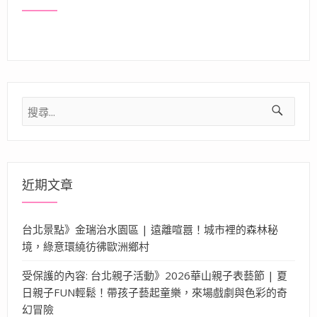
搜
尋
關
鍵
字:
近期文章
台北景點》金瑞治水園區 | 遠離喧囂！城市裡的森林秘
境，綠意環繞彷彿歐洲鄉村
受保護的內容: 台北親子活動》2026華山親子表藝節 | 夏
日親子FUN輕鬆！帶孩子藝起童樂，來場戲劇與色彩的奇
幻冒險