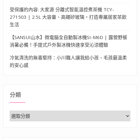
受保護的內容: 大家源 分離式智能溫控煮茶機 TCY-
271503 | 2.5L 大容量、高硼矽玻璃，打造專屬居家茶飲
生活
【SANSUI山水】微電腦全自動製冰機SI-M6D | 露營野餐
消暑必備！手提式戶外製冰機快速享受沁涼體驗
冷氣清洗的無毒堅持：小川職人讓我給小孩、毛孩最溫柔
的安心感
分類
分
類