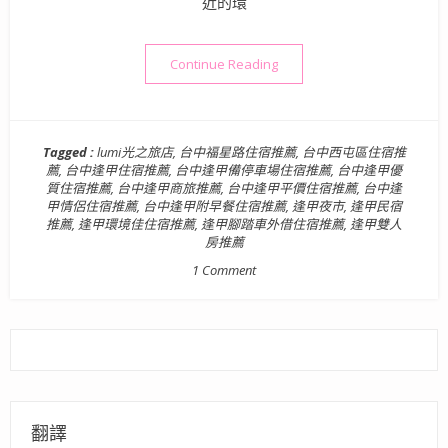
近的環
“【台中住宿】LUMI 光之旅
Continue Reading
Tagged :
lumi光之旅店
,
台中福星路住宿推薦
,
台中西屯區住宿推
薦
,
台中逢甲住宿推薦
,
台中逢甲備停車場住宿推薦
,
台中逢甲優
質住宿推薦
,
台中逢甲商旅推薦
,
台中逢甲平價住宿推薦
,
台中逢
甲情侶住宿推薦
,
台中逢甲附早餐住宿推薦
,
逢甲夜市
,
逢甲民宿
推薦
,
逢甲環境佳住宿推薦
,
逢甲腳踏車外借住宿推薦
,
逢甲雙人
房推薦
1 Comment
翻譯