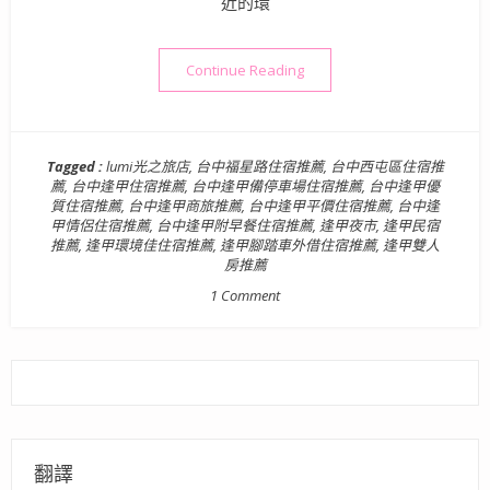
近的環
“【台中住宿】LUMI 光之旅
Continue Reading
Tagged :
lumi光之旅店
,
台中福星路住宿推薦
,
台中西屯區住宿推
薦
,
台中逢甲住宿推薦
,
台中逢甲備停車場住宿推薦
,
台中逢甲優
質住宿推薦
,
台中逢甲商旅推薦
,
台中逢甲平價住宿推薦
,
台中逢
甲情侶住宿推薦
,
台中逢甲附早餐住宿推薦
,
逢甲夜市
,
逢甲民宿
推薦
,
逢甲環境佳住宿推薦
,
逢甲腳踏車外借住宿推薦
,
逢甲雙人
房推薦
1 Comment
翻譯