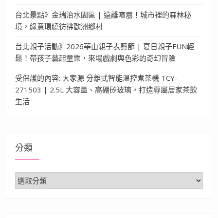
台北景點》金瑞治水園區 | 遠離喧囂！城市裡的森林秘
境，綠意環繞彷彿歐洲鄉村
台北親子活動》2026華山親子表藝節 | 夏日親子FUN輕
鬆！帶孩子藝起童樂，來場戲劇與色彩的奇幻冒險
受保護的內容: 大家源 分離式智能溫控煮茶機 TCY-
271503 | 2.5L 大容量、高硼矽玻璃，打造專屬居家茶飲
生活
分類
分
類