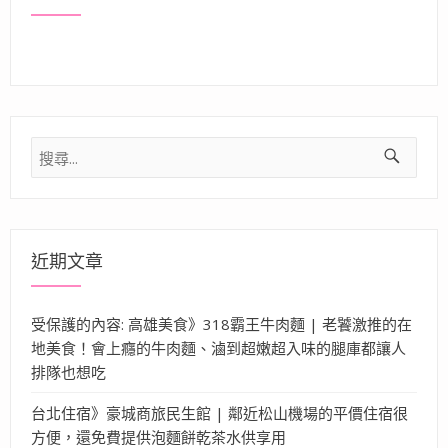
搜
尋
關
鍵
字:
近期文章
受保護的內容: 高雄美食》318霸王牛肉麵 | 老饕激推的在
地美食！會上癮的牛肉麵、滷到超嫩超入味的腿庫都讓人
排隊也想吃
台北住宿》豪城商旅民生館 | 鄰近松山機場的平價住宿很
方便，還免費提供泡麵餅乾茶水供享用