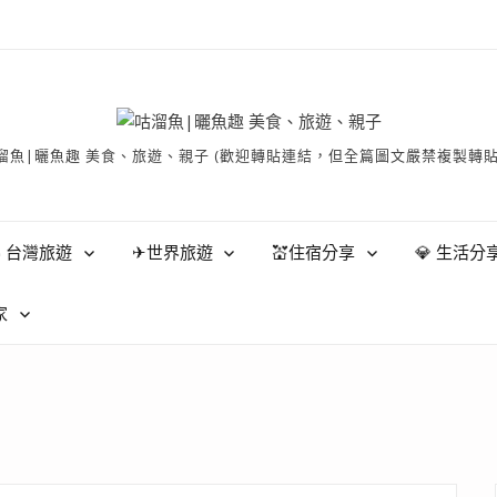
有 © 咕溜魚|曬魚趣 美食、旅遊、親子 (歡迎轉貼連結，但全篇圖文嚴禁
 台灣旅遊
✈世界旅遊
💒住宿分享
💎 生活分
家