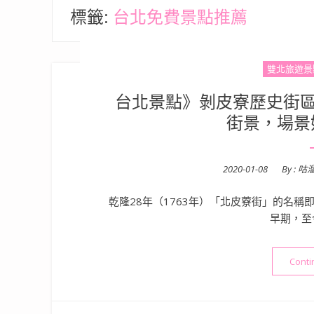
標籤:
台北免費景點推薦
雙北旅遊景
台北景點》剝皮寮歷史街區
街景，場景
Posted
2020-01-08
By :
咕
on
乾隆28年（1763年）「北皮藔街」的名
早期，至
Conti