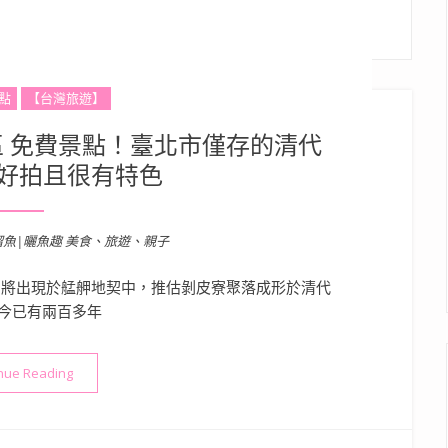
點
【台灣旅遊】
 免費景點！臺北市僅存的清代
好拍且很有特色
溜魚|曬魚趣 美食、旅遊、親子
稱即將出現於艋舺地契中，推估剝皮寮聚落成形於清代
今已有兩百多年
“台北景點》剝皮寮歷史街區 免費景點！臺北市僅存的清代街景，
nue Reading