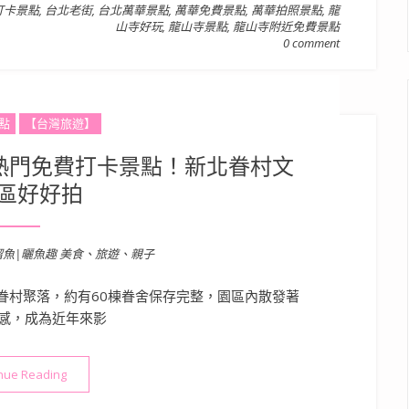
打卡景點
,
台北老街
,
台北萬華景點
,
萬華免費景點
,
萬華拍照景點
,
龍
山寺好玩
,
龍山寺景點
,
龍山寺附近免費景點
0 comment
點
【台灣旅遊】
熱門免費打卡景點！新北眷村文
區好好拍
溜魚|曬魚趣 美食、旅遊、親子
眷村聚落，約有60棟眷舍保存完整，園區內散發著
感，成為近年來影
“新北景點》空軍三重一村 熱門免費打卡景點！新北眷村文化園區
nue Reading