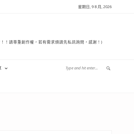
星期日, 9 8 月, 2026
複製轉貼！！請尊重創作權，若有需求煩請先私訊詢問，感謝！)
享