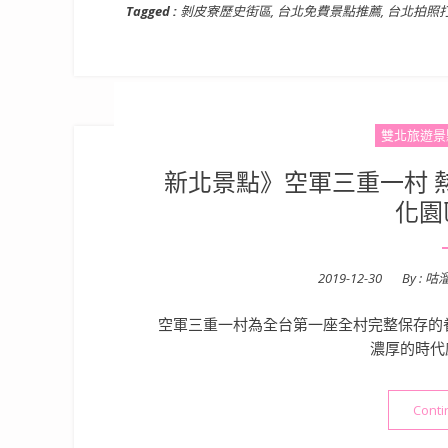
Tagged :
剝皮寮歷史街區
,
台北免費景點推薦
,
台北拍照
雙北旅遊景
新北景點》空軍三重一村 
化園
Posted
2019-12-30
By :
咕
on
空軍三重一村為全台第一座全村完整保存的
濃厚的時代
Conti