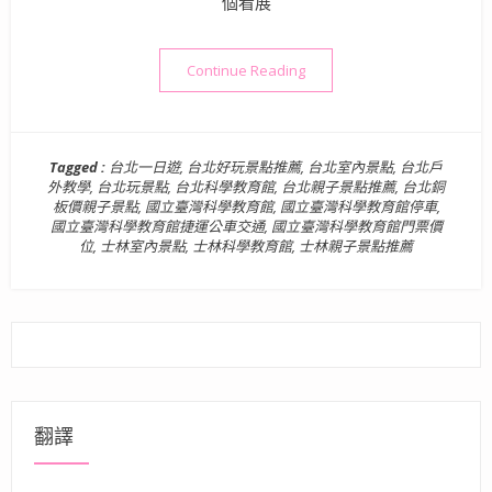
個看展
“台北室內親子景點》國立臺灣
Continue Reading
Tagged :
台北一日遊
,
台北好玩景點推薦
,
台北室內景點
,
台北戶
外教學
,
台北玩景點
,
台北科學教育館
,
台北親子景點推薦
,
台北銅
板價親子景點
,
國立臺灣科學教育館
,
國立臺灣科學教育館停車
,
國立臺灣科學教育館捷運公車交通
,
國立臺灣科學教育館門票價
位
,
士林室內景點
,
士林科學教育館
,
士林親子景點推薦
翻譯