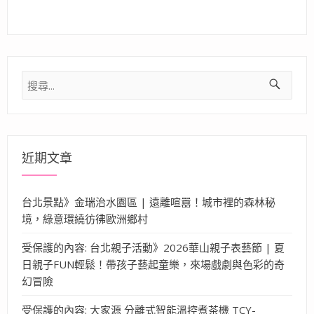
搜
尋
關
鍵
字:
近期文章
台北景點》金瑞治水園區 | 遠離喧囂！城市裡的森林秘
境，綠意環繞彷彿歐洲鄉村
受保護的內容: 台北親子活動》2026華山親子表藝節 | 夏
日親子FUN輕鬆！帶孩子藝起童樂，來場戲劇與色彩的奇
幻冒險
受保護的內容: 大家源 分離式智能溫控煮茶機 TCY-