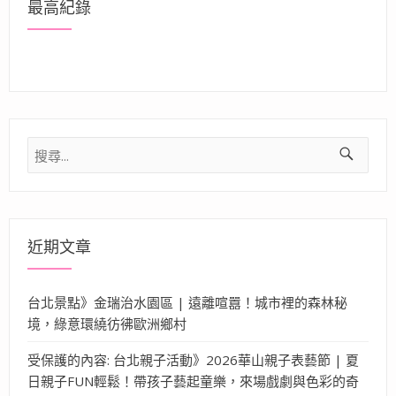
最高紀錄
搜
尋
關
鍵
字:
近期文章
台北景點》金瑞治水園區 | 遠離喧囂！城市裡的森林秘
境，綠意環繞彷彿歐洲鄉村
受保護的內容: 台北親子活動》2026華山親子表藝節 | 夏
日親子FUN輕鬆！帶孩子藝起童樂，來場戲劇與色彩的奇