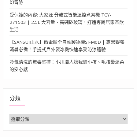
幻冒險
受保護的內容: 大家源 分離式智能溫控煮茶機 TCY-
271503 | 2.5L 大容量、高硼矽玻璃，打造專屬居家茶飲
生活
【SANSUI山水】微電腦全自動製冰機SI-M6D | 露營野餐
消暑必備！手提式戶外製冰機快速享受沁涼體驗
冷氣清洗的無毒堅持：小川職人讓我給小孩、毛孩最溫柔
的安心感
分類
分
類