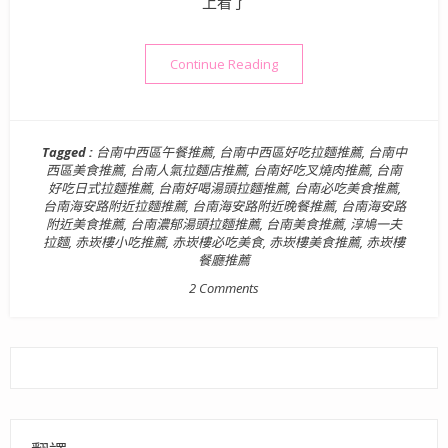
上看了
“【台南中西區美食】淳鳩一夫
Continue Reading
Tagged :
台南中西區午餐推薦
,
台南中西區好吃拉麵推薦
,
台南中
西區美食推薦
,
台南人氣拉麵店推薦
,
台南好吃叉燒肉推薦
,
台南
好吃日式拉麵推薦
,
台南好喝湯頭拉麵推薦
,
台南必吃美食推薦
,
台南海安路附近拉麵推薦
,
台南海安路附近晚餐推薦
,
台南海安路
附近美食推薦
,
台南濃郁湯頭拉麵推薦
,
台南美食推薦
,
淳鳩一夫
拉麵
,
赤崁樓小吃推薦
,
赤崁樓必吃美食
,
赤崁樓美食推薦
,
赤崁樓
餐廳推薦
2 Comments