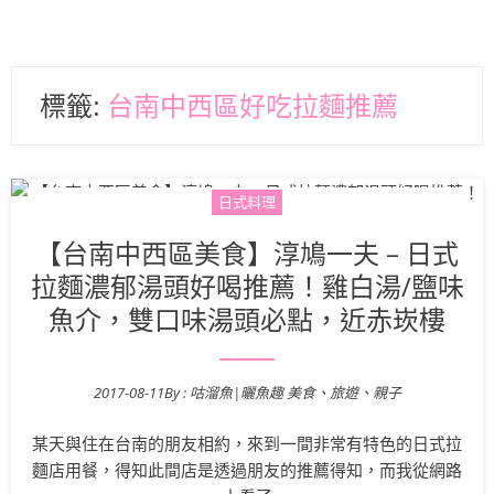
標籤:
台南中西區好吃拉麵推薦
日式料理
【台南中西區美食】淳鳩一夫 – 日式
拉麵濃郁湯頭好喝推薦！雞白湯/鹽味
魚介，雙口味湯頭必點，近赤崁樓
2017-08-11
By :
咕溜魚|曬魚趣 美食、旅遊、親子
Posted on
某天與住在台南的朋友相約，來到一間非常有特色的日式拉
麵店用餐，得知此間店是透過朋友的推薦得知，而我從網路