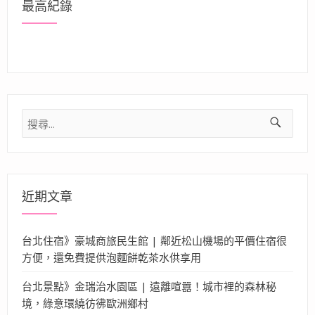
最高紀錄
搜
尋
關
鍵
字:
近期文章
台北住宿》豪城商旅民生館 | 鄰近松山機場的平價住宿很
方便，還免費提供泡麵餅乾茶水供享用
台北景點》金瑞治水園區 | 遠離喧囂！城市裡的森林秘
境，綠意環繞彷彿歐洲鄉村