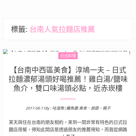
標籤:
台南人氣拉麵店推薦
日式料理
【台南中西區美食】淳鳩一夫 – 日式
拉麵濃郁湯頭好喝推薦！雞白湯/鹽味
魚介，雙口味湯頭必點，近赤崁樓
2017-08-11
By :
咕溜魚|曬魚趣 美食、旅遊、親子
Posted on
某天與住在台南的朋友相約，來到一間非常有特色的日式拉
麵店用餐，得知此間店是透過朋友的推薦得知，而我從網路