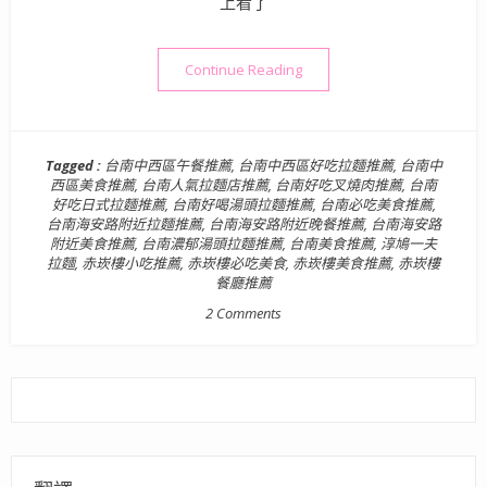
上看了
“【台南中西區美食】淳鳩一夫
Continue Reading
Tagged :
台南中西區午餐推薦
,
台南中西區好吃拉麵推薦
,
台南中
西區美食推薦
,
台南人氣拉麵店推薦
,
台南好吃叉燒肉推薦
,
台南
好吃日式拉麵推薦
,
台南好喝湯頭拉麵推薦
,
台南必吃美食推薦
,
台南海安路附近拉麵推薦
,
台南海安路附近晚餐推薦
,
台南海安路
附近美食推薦
,
台南濃郁湯頭拉麵推薦
,
台南美食推薦
,
淳鳩一夫
拉麵
,
赤崁樓小吃推薦
,
赤崁樓必吃美食
,
赤崁樓美食推薦
,
赤崁樓
餐廳推薦
2 Comments