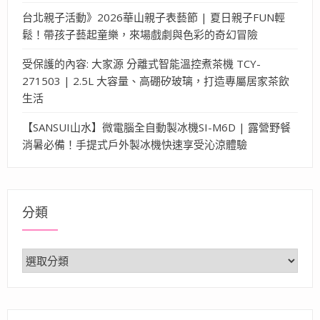
台北親子活動》2026華山親子表藝節 | 夏日親子FUN輕
鬆！帶孩子藝起童樂，來場戲劇與色彩的奇幻冒險
受保護的內容: 大家源 分離式智能溫控煮茶機 TCY-
271503 | 2.5L 大容量、高硼矽玻璃，打造專屬居家茶飲
生活
【SANSUI山水】微電腦全自動製冰機SI-M6D | 露營野餐
消暑必備！手提式戶外製冰機快速享受沁涼體驗
分類
分
類