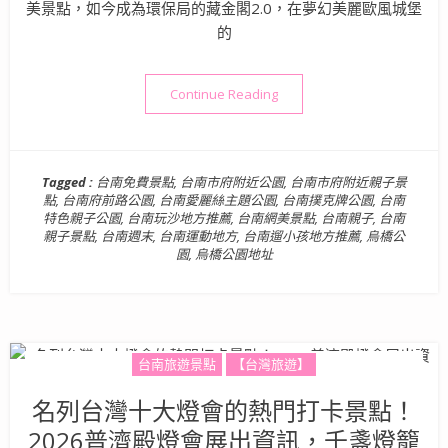
美景點，如今成為環保局的藏金閣2.0，在夢幻美麗歐風城堡
的
“台南親子景點》烏橋公園(原
Continue Reading
Tagged :
台南免費景點
,
台南市府附近公園
,
台南市府附近親子景
點
,
台南府前路公園
,
台南愛麗絲主題公園
,
台南撲克牌公園
,
台南
特色親子公園
,
台南玩沙地方推薦
,
台南網美景點
,
台南親子
,
台南
親子景點
,
台南週末
,
台南運動地方
,
台南遛小孩地方推薦
,
烏橋公
園
,
烏橋公園地址
台南旅遊景點
【台灣旅遊】
名列台灣十大燈會的熱門打卡景點！
2026普濟殿燈會展出資訊，千盞燈籠