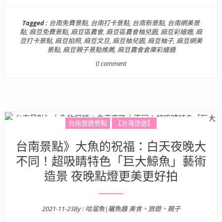
Tagged :
台南免費景點
,
台南打卡景點
,
台南新景點
,
台南網美景
點
,
麻豆免費景點
,
麻豆區農會
,
麻豆區農會柚兒園
,
麻豆彩繪牆
,
麻
豆打卡景點
,
麻豆拍照
,
麻豆文旦
,
麻豆柚兒園
,
麻豆柚子
,
麻豆網美
景點
,
麻豆親子景點推薦
,
麻豆農會倉庫彩繪牆
0 comment
台南旅遊景點
【台灣旅遊】
台南景點》大魚的祝福：白天夜晚大
不同！超吸睛特色「巨大鯨魚」藝術
造景 夜晚點燈更美更好拍
2021-11-23
By :
咕溜魚|曬魚趣 美食、旅遊、親子
Posted on