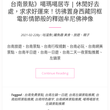
台南景點》噶瑪噶居寺 | 休閒好去
處，求求好運來！彷彿置身西藏同框
電影情節般的釋迦牟尼佛神像
2021-02-22
By :
咕溜魚|曬魚趣 美食、旅遊、親子
Posted on
台南旅遊、台南景點、台南行程規劃、台南必玩、台南網美
景點、台南半日遊、台南一日遊、台南二天一夜景點推薦、
左鎮景
“台南景點》噶瑪噶居寺 | 
Continue Reading
Tagged :
台南免費景點
,
台南左鎮一日遊
,
台南左鎮景點推薦
,
台
南拍照景點推薦
,
台南特色廟宇
,
台南網美景點推薦
,
噶瑪噶居寺
,
左鎮景點推薦