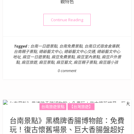
觀特色
“台南景點》總爺藝文中心：
Continue Reading
Tagged :
台南一日遊景點
,
台南免費景點
,
台南日式宿舍倉庫群
,
台南親子景點
,
總爺藝文中心
,
總爺藝文中心交通
,
總爺藝文中心
地址
,
麻豆一日遊景點
,
麻豆免費景點
,
麻豆室內景點
,
麻豆戶外景
點
,
麻豆旅遊
,
麻豆景點
,
麻豆藝文
,
麻豆親子景點
,
麻豆遛小孩
0 comment
台南旅遊景點
【台灣旅遊】
台南景點》黑橋牌香腸博物館：免費
玩！復古懷舊場景、巨大香腸盤超好