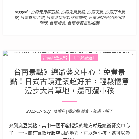
Tagged :
台南元宵節活動
,
台南免費景點
,
台南夜景
,
台南打卡景
點
,
台南春節活動
,
台南消防史料館燈籠展
,
台南消防史料館花燈
時間
,
台南燈會
,
台南走春景點推薦
台南旅遊景點
【台灣旅遊】
台南景點》總爺藝文中心：免費景
點！日式古蹟建築超好拍，輕鬆愜意
漫步大片草地，還可遛小孩
2022-03-19
By :
咕溜魚|曬魚趣 美食、旅遊、親子
Posted on
來到麻豆景點，其中一個不容錯過的地方就是總爺藝文中心
了，一個擁有寬敞舒服空間的地方，可以遛小孩，還可以參