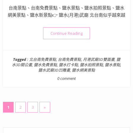
台南景點、台南免費景點、鹽水景點、鹽水拍照景點、鹽水
網美景點、鹽水新景點👉 鹽水(月港)武廟 北台南似乎越來越
“台南景點》鹽水武廟 | 拍
Continue Reading
Tagged :
北台南免費景點
,
台南免費景點
,
月港武廟3D雙面畫
,
鹽
水3D關公畫
,
鹽水免費景點
,
鹽水打卡點
,
鹽水拍照景點
,
鹽水景點
,
鹽水武廟3D凹雕畫
,
鹽水網美景點
0 comment
文
1
2
3
»
章
分
頁