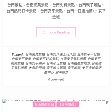
台南景點、台南網美景點、台南免費景點、台南親子景點、
台南熱門打卡景點、台南安平景點、台南一日遊推薦👉 安平
金城
“台南景點》大魚的祝福：白
Continue Reading
Tagged :
台南免費景點
,
台南安什晚上玩什麼
,
台南安平一日遊
,
台南安平夜景
,
台南安平好拍景點
,
台南安平景點推薦
,
台南安平
網美景點
,
台南安平親子
,
台南必玩景點
,
台南拍夜景地方
,
台南親
子景點推薦
,
大魚的祝福
,
安平漁人碼頭
,
安平遊港
,
安平金城里活
動中心
,
安平鯨魚
0 comment
台南旅遊景點
【台灣旅遊】