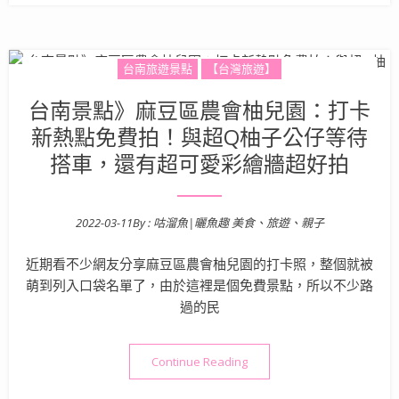
台南旅遊景點
【台灣旅遊】
台南景點》麻豆區農會柚兒園：打卡
新熱點免費拍！與超Q柚子公仔等待
搭車，還有超可愛彩繪牆超好拍
2022-03-11
By :
咕溜魚|曬魚趣 美食、旅遊、親子
Posted on
近期看不少網友分享麻豆區農會柚兒園的打卡照，整個就被
萌到列入口袋名單了，由於這裡是個免費景點，所以不少路
過的民
“台南景點》麻豆區農會柚兒
Continue Reading