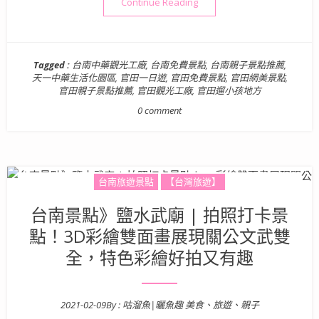
“台南景點》趣味又好拍的中
Continue Reading
Tagged :
台南中藥觀光工廠
,
台南免費景點
,
台南親子景點推薦
,
天一中藥生活化園區
,
官田一日遊
,
官田免費景點
,
官田網美景點
,
官田親子景點推薦
,
官田觀光工廠
,
官田遛小孩地方
0 comment
台南旅遊景點
【台灣旅遊】
台南景點》鹽水武廟 | 拍照打卡景
點！3D彩繪雙面畫展現關公文武雙
全，特色彩繪好拍又有趣
2021-02-09
By :
咕溜魚|曬魚趣 美食、旅遊、親子
Posted on