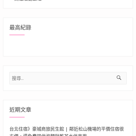
最高紀錄
搜
尋
關
鍵
字:
近期文章
台北住宿》豪城商旅民生館 | 鄰近松山機場的平價住宿很
方便，還免費提供泡麵餅乾茶水供享用