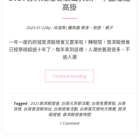
高掛
2023-01-22
By :
咕溜魚|曬魚趣 美食、旅遊、親子
Posted on
一年一度的府城普濟殿燈會又要來啦！轉眼間，普濟殿燈會
已經舉辦超過十年了，每年來到這裡，人潮依舊是很多，不
過人潮
“名列台灣十大燈會的熱門打卡
Continue Reading
Tagged :
2023普濟殿燈會
,
台南元宵節活動
,
台南免費景點
,
台南
夜景
,
台南普濟殿地址
,
台南燈會活動
,
台南賞花燈地方推薦
,
普濟
殿燈會
,
普濟殿燈會時間
1 Comment