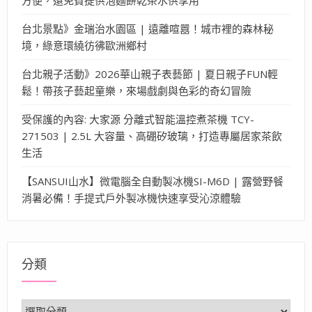
台北景點》金瑞治水園區 | 遠離喧囂！城市裡的森林秘
境，綠意環繞彷彿歐洲鄉村
台北親子活動》2026華山親子表藝節 | 夏日親子FUN輕
鬆！帶孩子藝起童樂，來場戲劇與色彩的奇幻冒險
受保護的內容: 大家源 分離式智能溫控煮茶機 TCY-
271503 | 2.5L 大容量、高硼矽玻璃，打造專屬居家茶飲
生活
【SANSUI山水】微電腦全自動製冰機SI-M6D | 露營野餐
消暑必備！手提式戶外製冰機快速享受沁涼體驗
分類
分