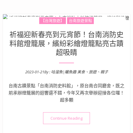
【台灣旅遊】
台南旅遊景點
祈福迎新春亮到元宵節！台南消防史
料館燈籠展，繽紛彩繪燈籠點亮古蹟
超吸睛
2023-01-21
By :
咕溜魚|曬魚趣 美食、旅遊、親子
Posted on
台南古蹟景點「台南消防史料館」，原台南合同廳舍，既之
前承辦燈籠展的迴響還不錯，今年又再次舉辦迎接各位囉！
超多顆
“祈福迎新春亮到元宵節！台
Continue Reading