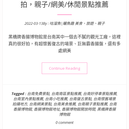
拍，親子/網美/休閒景點推薦
2022-03-13
By :
咕溜魚|曬魚趣 美食、旅遊、親子
Posted on
黑橋牌香腸博物館是台南其中一個去不膩的觀光工廠，這裡
真的很好拍，有超懷舊復古的場景、巨無霸香腸盤，還有多
處網美
“台南景點》黑橋牌香腸博物
Continue Reading
Tagged :
台南免費景點
,
台南南區景點推薦
,
台南好停車景點推薦
,
台南室內景點推薦
,
台南小吃推薦
,
台南復古景點
,
台南懷舊場景
拍攝地方
,
台南網美景點
,
台南美食推薦
,
台南親子景點推薦
,
台南
香腸博物館
,
香腸博物館地址
,
香腸博物館開放時間
,
黑橋牌香腸
博物館
0 comment