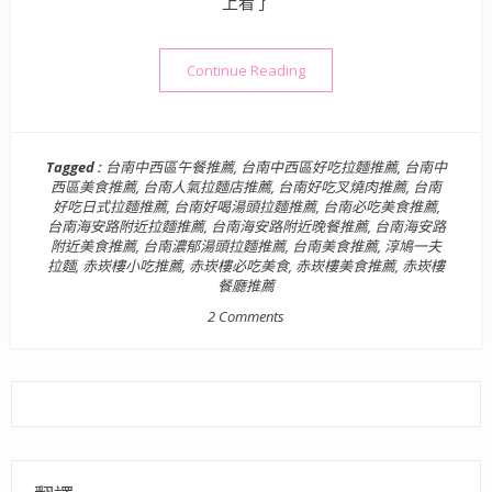
上看了
“【台南中西區美食】淳鳩一夫
Continue Reading
Tagged :
台南中西區午餐推薦
,
台南中西區好吃拉麵推薦
,
台南中
西區美食推薦
,
台南人氣拉麵店推薦
,
台南好吃叉燒肉推薦
,
台南
好吃日式拉麵推薦
,
台南好喝湯頭拉麵推薦
,
台南必吃美食推薦
,
台南海安路附近拉麵推薦
,
台南海安路附近晚餐推薦
,
台南海安路
附近美食推薦
,
台南濃郁湯頭拉麵推薦
,
台南美食推薦
,
淳鳩一夫
拉麵
,
赤崁樓小吃推薦
,
赤崁樓必吃美食
,
赤崁樓美食推薦
,
赤崁樓
餐廳推薦
2 Comments