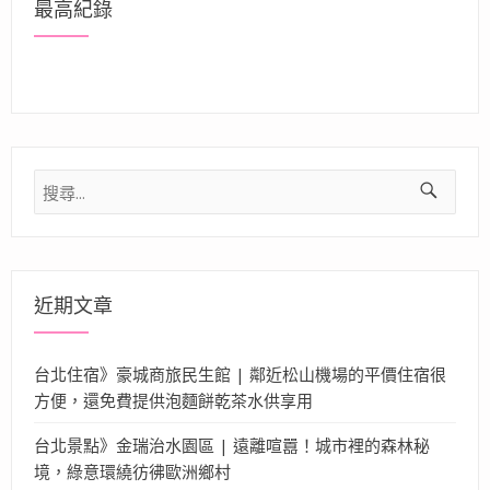
最高紀錄
搜
尋
關
鍵
字:
近期文章
台北住宿》豪城商旅民生館 | 鄰近松山機場的平價住宿很
方便，還免費提供泡麵餅乾茶水供享用
台北景點》金瑞治水園區 | 遠離喧囂！城市裡的森林秘
境，綠意環繞彷彿歐洲鄉村