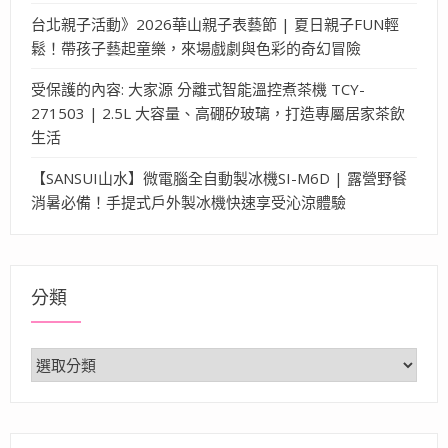
台北親子活動》2026華山親子表藝節 | 夏日親子FUN輕
鬆！帶孩子藝起童樂，來場戲劇與色彩的奇幻冒險
受保護的內容: 大家源 分離式智能溫控煮茶機 TCY-
271503 | 2.5L 大容量、高硼矽玻璃，打造專屬居家茶飲
生活
【SANSUI山水】微電腦全自動製冰機SI-M6D | 露營野餐
消暑必備！手提式戶外製冰機快速享受沁涼體驗
分類
分
類