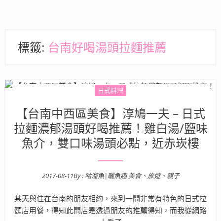
標籤:
台南好喝湯頭拉麵推薦
日式料理
【台南中西區美食】淳鳩一夫 – 日式
拉麵濃郁湯頭好喝推薦！雞白湯/鹽味
魚介，雙口味湯頭必點，近赤崁樓
2017-08-11
By :
咕溜魚|曬魚趣 美食、旅遊、親子
Posted on
某天與住在台南的朋友相約，來到一間非常有特色的日式拉
麵店用餐，得知此間店是透過朋友的推薦得知，而我從網路