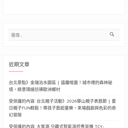
搜
尋
關
鍵
字:
近期文章
台北景點》金瑞治水園區 | 遠離喧囂！城市裡的森林秘
境，綠意環繞彷彿歐洲鄉村
受保護的內容: 台北親子活動》2026華山親子表藝節 | 夏
日親子FUN輕鬆！帶孩子藝起童樂，來場戲劇與色彩的奇
幻冒險
受保護的內容: 大家源 分離式智能溫控煮茶機 TCY-