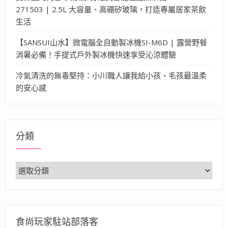
271503 | 2.5L 大容量、高硼矽玻璃，打造專屬居家茶飲
生活
【SANSUI山水】微電腦全自動製冰機SI-M6D | 露營野餐
消暑必備！手提式戶外製冰機快速享受沁涼體驗
冷氣清洗的無毒堅持：小川職人讓我給小孩、毛孩最溫柔
的安心感
分類
分
類
食尚玩家駐站部落客