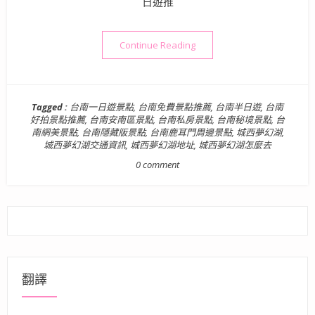
日遊推
“台南景點》超好拍私房秘境
Continue Reading
Tagged :
台南一日遊景點
,
台南免費景點推薦
,
台南半日遊
,
台南
好拍景點推薦
,
台南安南區景點
,
台南私房景點
,
台南秘境景點
,
台
南網美景點
,
台南隱藏版景點
,
台南鹿耳門周邊景點
,
城西夢幻湖
,
城西夢幻湖交通資訊
,
城西夢幻湖地址
,
城西夢幻湖怎麼去
0 comment
翻譯