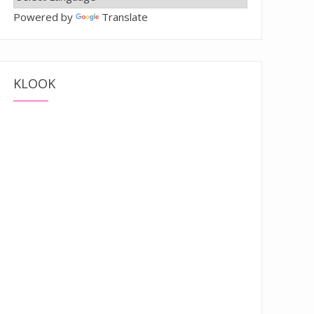
Powered by
Translate
KLOOK
甲芋頭的台南飲料推薦”