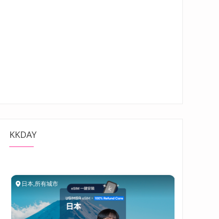
KKDAY