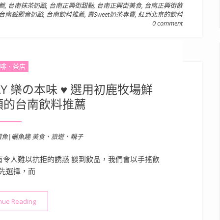
薦
,
台南抹茶奶酪
,
台南正興街甜點
,
台南正興街美食
,
台南正興街飲
台南鐵觀音奶酪
,
台南飲料推薦
,
壽Sweet奶茶專賣
,
紅到北京的飲料
0 comment
啡、茶店
Y 樂の本味 ♥ 選用初鹿牧場鮮
頭的台南飲料推薦
溜魚|曬魚趣 美食、旅遊、親子
令人難以抗拒的誘惑 談到飲品，我們會以手搖飲
先選擇，而
“【飲】台南．東區| LEWAY 樂の本味 ♥ 選用初鹿牧場鮮奶、大
nue Reading