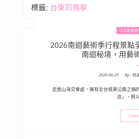
標籤:
台東司馬寧
【台灣旅遊
2026南迴藝術季行程景點
南迴秘境，用藝
Posted
2026-06-25
By :
咕
on
走進山海交會處，擁有全台很美公路之稱的南
流」，將
Conti