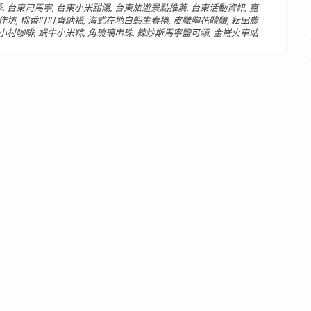
季
,
台東司馬寧
,
台東小米甜湯
,
台東旅遊景點推薦
,
台東活動資訊
,
嘉
作坊
,
桃香叮叮齊納福
,
海式在地白蝦生春捲
,
皮雕胸花體驗
,
耘田農
小村咖啡
,
蝸牛小米粽
,
角琉璃串珠
,
辣炒斯馬寧鹽可頌
,
金崙火車站