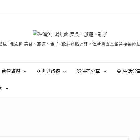
有 © 咕溜魚|曬魚趣 美食、旅遊、親子 (歡迎轉貼連結，但全篇圖文嚴禁
 台灣旅遊
✈世界旅遊
💒住宿分享
💎 生活分
家