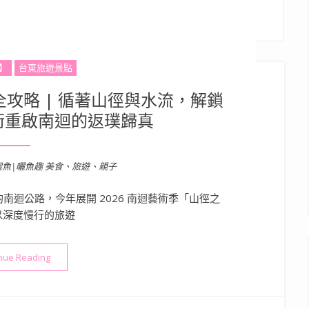
】
台東旅遊景點
全攻略 | 循著山徑與水流，解鎖
術重啟南迴的返璞歸真
溜魚|曬魚趣 美食、旅遊、親子
迴公路，今年展開 2026 南迴藝術季「山徑之
以深度慢行的旅遊
“2026南迴藝術季行程景點全攻略 | 循著山徑與水流，解鎖南迴
nue Reading