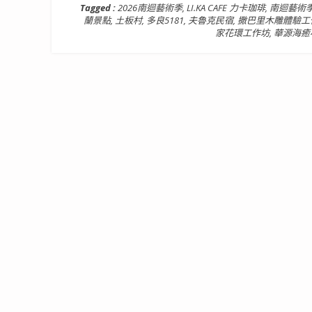
Tagged :
2026南迴藝術季
,
LI.KA CAFE 力卡珈琲
,
南迴藝術
蘭景點
,
土板村
,
多良5181
,
夫魯克民宿
,
撒巴里木雕體驗工
家花環工作坊
,
華源海癒