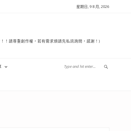
星期日, 9 8 月, 2026
複製轉貼！！請尊重創作權，若有需求煩請先私訊詢問，感謝！)
享