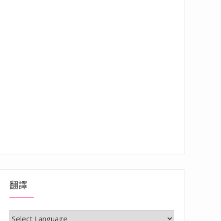
翻譯
秘境，用藝術重啟南迴的返璞歸真”