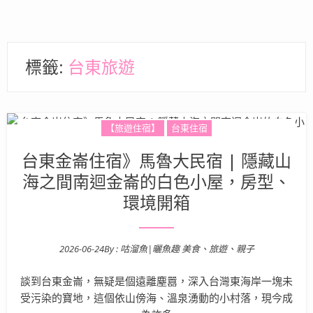
標籤:
台東旅遊
【旅遊住宿】
台東住宿
台東金崙住宿》馬魯大民宿 | 隱藏山
海之間南迴金崙的白色小屋，房型、
環境開箱
2026-06-24
By :
咕溜魚|曬魚趣 美食、旅遊、親子
Posted on
談到台東金崙，無疑是個遠離塵囂，深入台灣東海岸一塊未
受污染的寶地，這個依山傍海、溫泉湧動的小村落，現今成