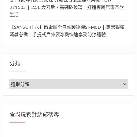
271503 | 2.5L 大容量、高硼矽玻璃，打造專屬居家茶飲
生活
【SANSUI山水】微電腦全自動製冰機SI-M6D | 露營野餐
消暑必備！手提式戶外製冰機快速享受沁涼體驗
分類
分
類
食尚玩家駐站部落客