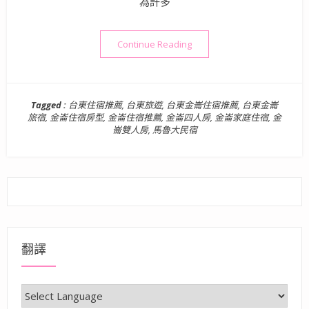
為許多
“台東金崙住宿》馬魯大民宿 
Continue Reading
Tagged :
台東住宿推薦
,
台東旅遊
,
台東金崙住宿推薦
,
台東金崙
旅宿
,
金崙住宿房型
,
金崙住宿推薦
,
金崙四人房
,
金崙家庭住宿
,
金
崙雙人房
,
馬魯大民宿
翻譯