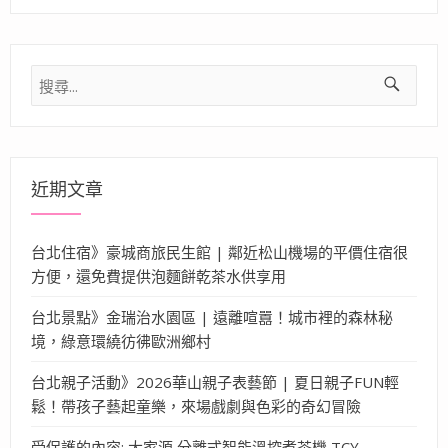
搜
尋
關
鍵
字:
近期文章
台北住宿》豪城商旅民生館 | 鄰近松山機場的平價住宿很
方便，還免費提供泡麵餅乾茶水供享用
台北景點》金瑞治水園區 | 遠離喧囂！城市裡的森林秘
境，綠意環繞彷彿歐洲鄉村
台北親子活動》2026華山親子表藝節 | 夏日親子FUN輕
鬆！帶孩子藝起童樂，來場戲劇與色彩的奇幻冒險
受保護的內容: 大家源 分離式智能溫控煮茶機 TCY-