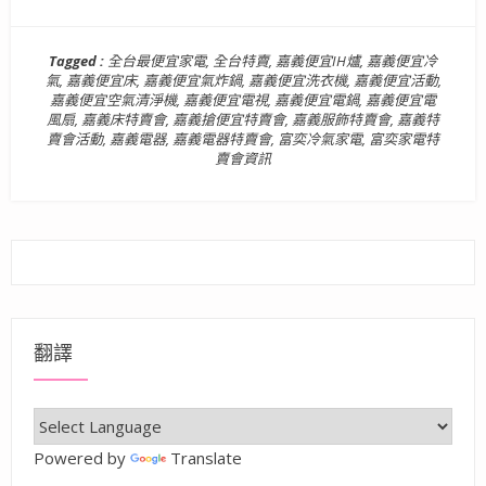
Tagged :
全台最便宜家電
,
全台特賣
,
嘉義便宜IH爐
,
嘉義便宜冷
氣
,
嘉義便宜床
,
嘉義便宜氣炸鍋
,
嘉義便宜洗衣機
,
嘉義便宜活動
,
嘉義便宜空氣清淨機
,
嘉義便宜電視
,
嘉義便宜電鍋
,
嘉義便宜電
風扇
,
嘉義床特賣會
,
嘉義搶便宜特賣會
,
嘉義服飾特賣會
,
嘉義特
賣會活動
,
嘉義電器
,
嘉義電器特賣會
,
富奕冷氣家電
,
富奕家電特
賣會資訊
翻譯
Powered by
Translate