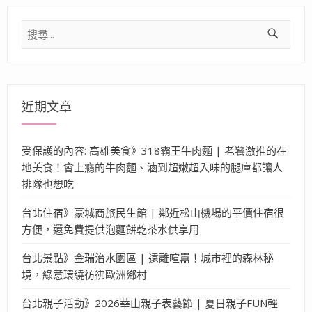
搜
尋
關
鍵
字:
近期文章
受保護的內容: 高雄美食》318霸王牛肉麵 | 老饕激推的在
地美食！會上癮的牛肉麵、滷到超嫩超入味的腿庫都讓人
排隊也想吃
台北住宿》豪城商旅民生館 | 鄰近松山機場的平價住宿很
方便，還免費提供泡麵餅乾茶水供享用
台北景點》金瑞治水園區 | 遠離喧囂！城市裡的森林秘
境，綠意環繞彷彿歐洲鄉村
台北親子活動》2026華山親子表藝節 | 夏日親子FUN輕