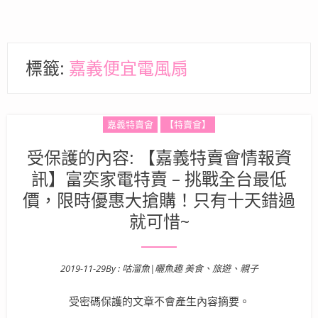
標籤:
嘉義便宜電風扇
嘉義特賣會
【特賣會】
受保護的內容: 【嘉義特賣會情報資
訊】富奕家電特賣 – 挑戰全台最低
價，限時優惠大搶購！只有十天錯過
就可惜~
2019-11-29
By :
咕溜魚|曬魚趣 美食、旅遊、親子
Posted on
受密碼保護的文章不會產生內容摘要。