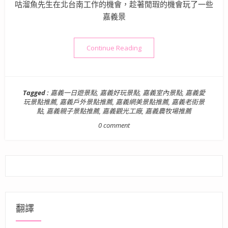
咕溜魚先生在北台南工作的機會，趁著閒瑕的機會玩了一些
嘉義景
“嘉義景點懶人包》嘉義必玩景
Continue Reading
Tagged :
嘉義一日遊景點
,
嘉義好玩景點
,
嘉義室內景點
,
嘉義愛
玩景點推薦
,
嘉義戶外景點推薦
,
嘉義網美景點推薦
,
嘉義老街景
點
,
嘉義親子景點推薦
,
嘉義觀光工廠
,
嘉義農牧場推薦
0 comment
翻譯