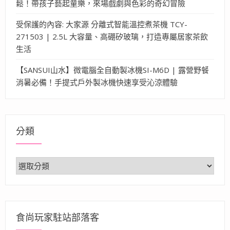
鬆！帶孩子藝起童樂，來場戲劇與色彩的奇幻冒險
受保護的內容: 大家源 分離式智能溫控煮茶機 TCY-
271503 | 2.5L 大容量、高硼矽玻璃，打造專屬居家茶飲
生活
【SANSUI山水】微電腦全自動製冰機SI-M6D | 露營野餐
消暑必備！手提式戶外製冰機快速享受沁涼體驗
分類
分
類
食尚玩家駐站部落客