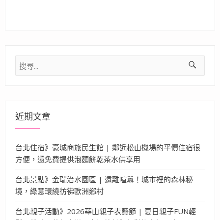
搜
尋
關
鍵
字:
近期文章
台北住宿》豪城商旅民生館 | 鄰近松山機場的平價住宿很
方便，還免費提供泡麵餅乾茶水供享用
台北景點》金瑞治水園區 | 遠離喧囂！城市裡的森林秘
境，綠意環繞彷彿歐洲鄉村
台北親子活動》2026華山親子表藝節 | 夏日親子FUN輕