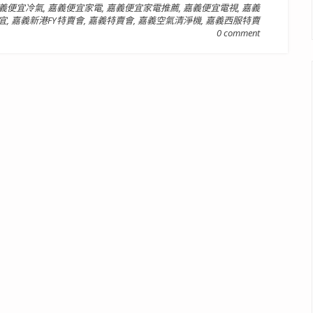
義便宜冷氣
,
嘉義便宜家電
,
嘉義便宜家電推薦
,
嘉義便宜電視
,
嘉義
宜
,
嘉義新港FY特賣會
,
嘉義特賣會
,
嘉義空氣清淨機
,
嘉義西服特賣
0 comment