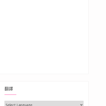
翻譯
天，限時優惠折扣多且省超多”