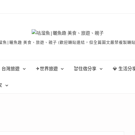
有 © 咕溜魚|曬魚趣 美食、旅遊、親子 (歡迎轉貼連結，但全篇圖文嚴禁
 台灣旅遊
✈世界旅遊
💒住宿分享
💎 生活分
家