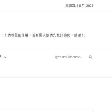
星期四, 6 8 月, 2026
複製轉貼！！請尊重創作權，若有需求煩請先私訊詢問，感謝！)
享