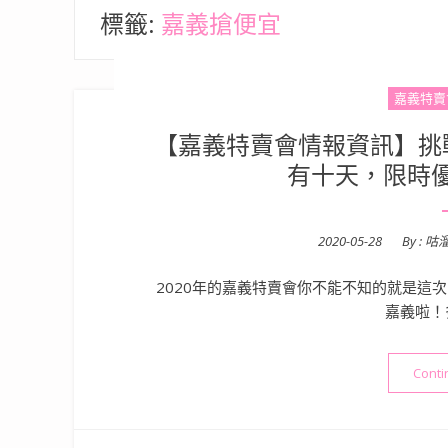
標籤:
嘉義搶便宜
嘉義特賣
【嘉義特賣會情報資訊】挑
有十天，限時
Posted
2020-05-28
By :
咕
on
2020年的嘉義特賣會你不能不知的就是這
嘉義啦！
Conti