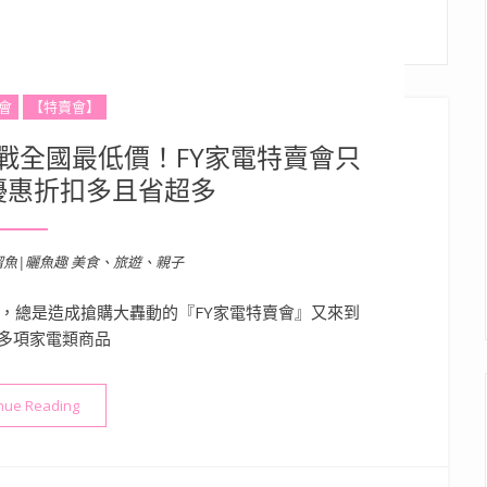
會
【特賣會】
戰全國最低價！FY家電特賣會只
優惠折扣多且省超多
溜魚|曬魚趣 美食、旅遊、親子
次，總是造成搶購大轟動的『FY家電特賣會』又來到
多項家電類商品
“【嘉義特賣會情報資訊】挑戰全國最低價！FY家電特賣會只有十
nue Reading