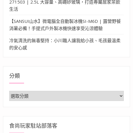
271503 | 2.5L 大容量、高硼矽玻璃，打造專屬居家茶飲
生活
【SANSUI山水】微電腦全自動製冰機SI-M6D | 露營野餐
消暑必備！手提式戶外製冰機快速享受沁涼體驗
冷氣清洗的無毒堅持：小川職人讓我給小孩、毛孩最溫柔
的安心感
分類
分
類
食尚玩家駐站部落客