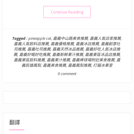
“【美食】嘉義．東區| 打貓
Continue Reading
Tagged :
pineapple cat
,
嘉義中山路美食推薦
,
嘉義人氣店家推薦
,
嘉義人氣飲料店推薦
,
嘉義優格推薦
,
嘉義冰店推薦
,
嘉義創意吐
司推薦
,
嘉義吐司推薦
,
嘉義天然冰品推薦
,
嘉義好吃人氣冰店推
薦
,
嘉義好喝好吃推薦
,
嘉義新鮮果汁推薦
,
嘉義東區冰品店推薦
,
嘉義東區飲料推薦
,
嘉義果汁推薦
,
嘉義棒球場附近美食推薦
,
嘉
義民雄鳳梨
,
嘉義美食推薦
,
嘉義鳳梨推薦
,
打貓冰果室
0 comment
翻譯