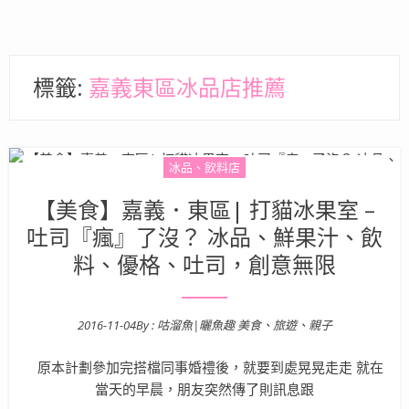
標籤:
嘉義東區冰品店推薦
冰品、飲料店
【美食】嘉義．東區| 打貓冰果室 –
吐司『瘋』了沒？ 冰品、鮮果汁、飲
料、優格、吐司，創意無限
2016-11-04
By :
咕溜魚|曬魚趣 美食、旅遊、親子
Posted on
原本計劃參加完搭檔同事婚禮後，就要到處晃晃走走 就在
當天的早晨，朋友突然傳了則訊息跟