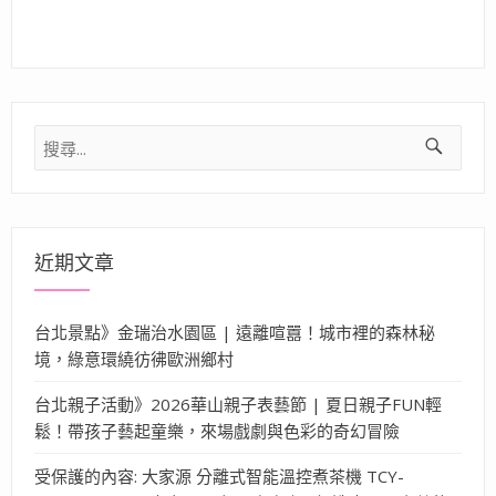
搜
尋
關
鍵
字:
近期文章
台北景點》金瑞治水園區 | 遠離喧囂！城市裡的森林秘
境，綠意環繞彷彿歐洲鄉村
台北親子活動》2026華山親子表藝節 | 夏日親子FUN輕
鬆！帶孩子藝起童樂，來場戲劇與色彩的奇幻冒險
受保護的內容: 大家源 分離式智能溫控煮茶機 TCY-