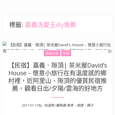
標籤:
嘉義洗愛玉diy推薦
嘉義住宿
民宿
【民宿】嘉義．隙頂| 茶米屋David’s
House – 愜意小旅行在有溫度感的鄉
村裡，近阿里山、隙頂的優質民宿推
薦，觀看日出/夕陽/雲海的好地方
2017-01-17
By :
咕溜魚|曬魚趣 美食、旅遊、親子
Posted on