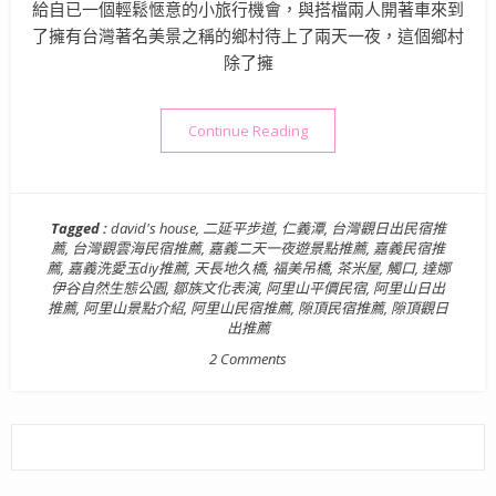
給自已一個輕鬆愜意的小旅行機會，與搭檔兩人開著車來到
了擁有台灣著名美景之稱的鄉村待上了兩天一夜，這個鄉村
除了擁
“【民宿】嘉義．隙頂| 茶米屋
Continue Reading
Tagged :
david's house
,
二延平步道
,
仁義潭
,
台灣觀日出民宿推
薦
,
台灣觀雲海民宿推薦
,
嘉義二天一夜遊景點推薦
,
嘉義民宿推
薦
,
嘉義洗愛玉diy推薦
,
天長地久橋
,
福美吊橋
,
茶米屋
,
觸口
,
達娜
伊谷自然生態公園
,
鄒族文化表演
,
阿里山平價民宿
,
阿里山日出
推薦
,
阿里山景點介紹
,
阿里山民宿推薦
,
隙頂民宿推薦
,
隙頂觀日
出推薦
2 Comments