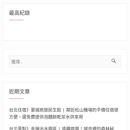
最高紀錄
搜
尋
關
鍵
字:
近期文章
台北住宿》豪城商旅民生館 | 鄰近松山機場的平價住宿很
方便，還免費提供泡麵餅乾茶水供享用
台北景點》金瑞治水園區 | 遠離喧囂！城市裡的森林秘