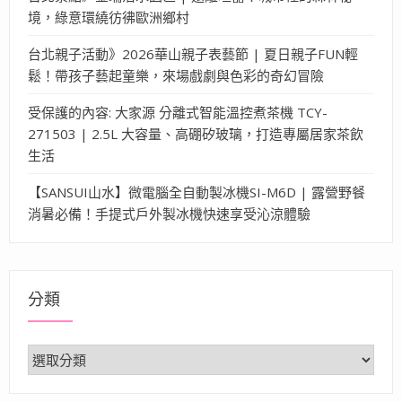
境，綠意環繞彷彿歐洲鄉村
台北親子活動》2026華山親子表藝節 | 夏日親子FUN輕
鬆！帶孩子藝起童樂，來場戲劇與色彩的奇幻冒險
受保護的內容: 大家源 分離式智能溫控煮茶機 TCY-
271503 | 2.5L 大容量、高硼矽玻璃，打造專屬居家茶飲
生活
【SANSUI山水】微電腦全自動製冰機SI-M6D | 露營野餐
消暑必備！手提式戶外製冰機快速享受沁涼體驗
分類
分
類