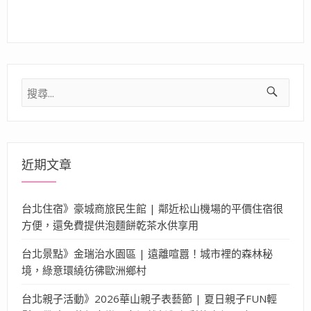
搜
尋
關
鍵
字:
近期文章
台北住宿》豪城商旅民生館 | 鄰近松山機場的平價住宿很
方便，還免費提供泡麵餅乾茶水供享用
台北景點》金瑞治水園區 | 遠離喧囂！城市裡的森林秘
境，綠意環繞彷彿歐洲鄉村
台北親子活動》2026華山親子表藝節 | 夏日親子FUN輕