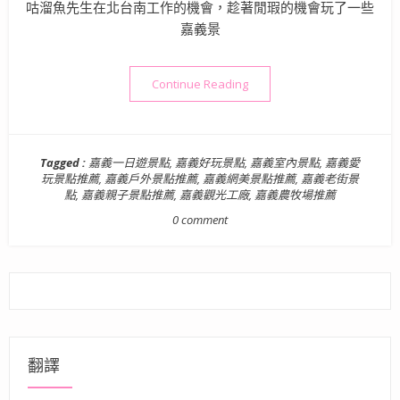
咕溜魚先生在北台南工作的機會，趁著閒瑕的機會玩了一些
嘉義景
“嘉義景點懶人包》嘉義必玩景
Continue Reading
Tagged :
嘉義一日遊景點
,
嘉義好玩景點
,
嘉義室內景點
,
嘉義愛
玩景點推薦
,
嘉義戶外景點推薦
,
嘉義網美景點推薦
,
嘉義老街景
點
,
嘉義親子景點推薦
,
嘉義觀光工廠
,
嘉義農牧場推薦
0 comment
翻譯