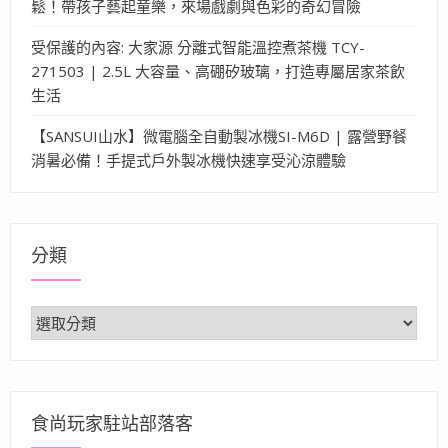
鬆！帶孩子藝起童樂，來場戲劇與色彩的奇幻冒險
受保護的內容: 大家源 分離式智能溫控煮茶機 TCY-
271503 | 2.5L 大容量、高硼矽玻璃，打造專屬居家茶飲
生活
【SANSUI山水】微電腦全自動製冰機SI-M6D | 露營野餐
消暑必備！手提式戶外製冰機快速享受沁涼體驗
分類
分
類
食尚玩家駐站部落客