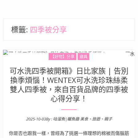
標籤:
四季被分享
【好物】分享
寢具
可水洗四季被開箱》日比家族 | 告別
換季煩惱！WENTEX可水洗珍珠絲柔
雙人四季被，來自百貨品牌的四季被
心得分享！
2025-10-03
By :
咕溜魚|曬魚趣 美食、旅遊、親子
Posted on
你是否也跟我一樣，曾經為了挑選一條理想的棉被而傷腦筋