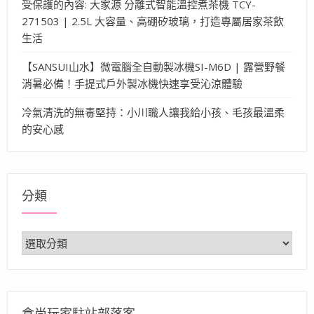
受保護的內容: 大家源 分離式智能溫控煮茶機 TCY-
271503 | 2.5L 大容量、高硼矽玻璃，打造專屬居家茶飲
生活
【SANSUI山水】微電腦全自動製冰機SI-M6D | 露營野餐
消暑必備！手提式戶外製冰機快速享受沁涼體驗
冷氣清洗的無毒堅持：小川職人讓我給小孩、毛孩最溫柔
的安心感
分類
分
類
食尚玩家駐站部落客