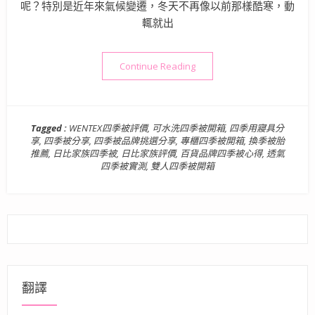
呢？特別是近年來氣候變遷，冬天不再像以前那樣酷寒，動
輒就出
“可水洗四季被開箱》日比家族
Continue Reading
Tagged :
WENTEX四季被評價
,
可水洗四季被開箱
,
四季用寢具分
享
,
四季被分享
,
四季被品牌挑選分享
,
專櫃四季被開箱
,
換季被胎
推薦
,
日比家族四季被
,
日比家族評價
,
百貨品牌四季被心得
,
透氣
四季被實測
,
雙人四季被開箱
翻譯