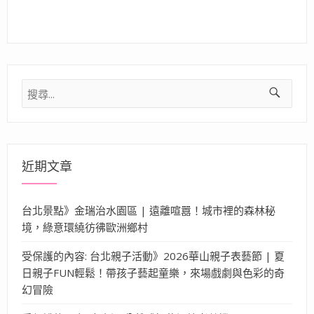
搜
尋
關
鍵
字:
近期文章
台北景點》金瑞治水園區 | 遠離喧囂！城市裡的森林秘
境，綠意環繞彷彿歐洲鄉村
受保護的內容: 台北親子活動》2026華山親子表藝節 | 夏
日親子FUN輕鬆！帶孩子藝起童樂，來場戲劇與色彩的奇
幻冒險