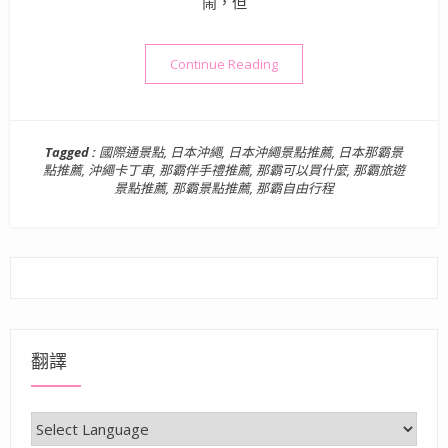
鬧，但
“日本旅遊》那霸自由行 | 
Continue Reading
Tagged :
國際通景點
,
日本沖繩
,
日本沖繩景點推薦
,
日本那霸景
點推薦
,
沖繩卡丁車
,
那霸伴手禮推薦
,
那霸可以買什麼
,
那霸旅遊
景點推薦
,
那霸景點推薦
,
那霸自由行程
翻譯