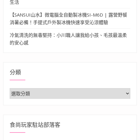
生活
【SANSUI山水】微電腦全自動製冰機SI-M6D | 露營野餐
消暑必備！手提式戶外製冰機快速享受沁涼體驗
冷氣清洗的無毒堅持：小川職人讓我給小孩、毛孩最溫柔
的安心感
分類
分
類
食尚玩家駐站部落客