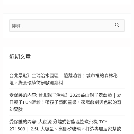
搜
尋
關
鍵
字:
近期文章
台北景點》金瑞治水園區 | 遠離喧囂！城市裡的森林秘
境，綠意環繞彷彿歐洲鄉村
受保護的內容: 台北親子活動》2026華山親子表藝節 | 夏
日親子FUN輕鬆！帶孩子藝起童樂，來場戲劇與色彩的奇
幻冒險
受保護的內容: 大家源 分離式智能溫控煮茶機 TCY-
271503 | 2.5L 大容量、高硼矽玻璃，打造專屬居家茶飲