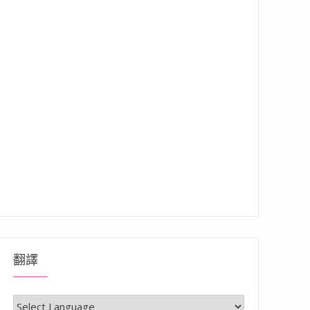
翻譯
強吸力結合石英玻璃紫外線殺菌燈管”