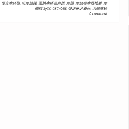
,
便宜塵蟎機
,
吸塵蟎機
,
團購塵蟎吸塵器
,
塵蟎
,
塵蟎吸塵器推薦
,
塵
蟎機 SySC-03C心得
,
嬰幼兒必備品
,
消除塵蟎
0 comment