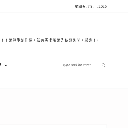
星期五, 7 8 月, 2026
複製轉貼！！請尊重創作權，若有需求煩請先私訊詢問，感謝！)
享