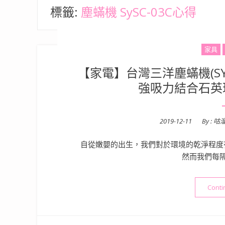
標籤:
塵蟎機 SySC-03C心得
家具
【家電】台灣三洋塵蟎機(SYS
強吸力結合石英
Posted
2019-12-11
By :
咕
on
自從嫩嬰的出生，我們對於環境的乾淨程度
然而我們每
Conti