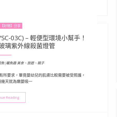
【好物】分享
C-03C) – 輕便型環境小幫手！
玻璃紫外線殺菌燈管
溜魚|曬魚趣 美食、旅遊、親子
有所要求，畢竟嬰幼兒的肌膚比較需要被受照護，
隔幾天就為嫩嬰吸一
“【家電】台灣三洋塵蟎機(SYSC-03C) – 輕便型環境小幫手！
nue Reading