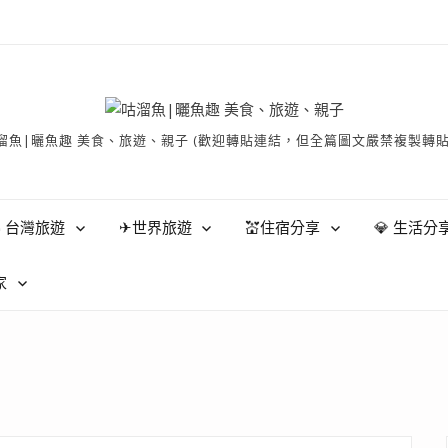
有 © 咕溜魚|曬魚趣 美食、旅遊、親子 (歡迎轉貼連結，但全篇圖文嚴禁
 台灣旅遊
✈世界旅遊
💒住宿分享
💎 生活分
家