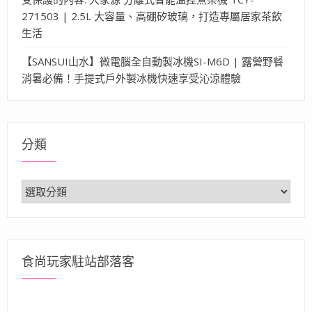
271503 | 2.5L 大容量、高硼矽玻璃，打造專屬居家茶飲
生活
【SANSUI山水】微電腦全自動製冰機SI-M6D | 露營野餐
消暑必備！手提式戶外製冰機快速享受沁涼體驗
分類
分
類
食尚玩家駐站部落客