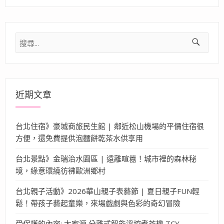
搜
尋
關
鍵
字:
近期文章
台北住宿》豪城商旅民生館 | 鄰近松山機場的平價住宿很
方便，還免費提供泡麵餅乾茶水供享用
台北景點》金瑞治水園區 | 遠離喧囂！城市裡的森林秘
境，綠意環繞彷彿歐洲鄉村
台北親子活動》2026華山親子表藝節 | 夏日親子FUN輕
鬆！帶孩子藝起童樂，來場戲劇與色彩的奇幻冒險
受保護的內容: 大家源 分離式智能溫控煮茶機 TCY-