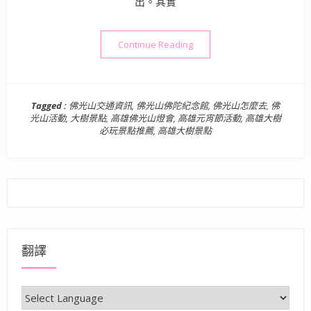
出。其實
“高雄景點》佛光山佛陀紀念館
Continue Reading
Tagged :
佛光山交通資訊
,
佛光山佛陀紀念館
,
佛光山怎麼去
,
佛
光山活動
,
大樹景點
,
高雄佛光山燈會
,
高雄元宵節活動
,
高雄大樹
必玩景點推薦
,
高雄大樹景點
翻譯