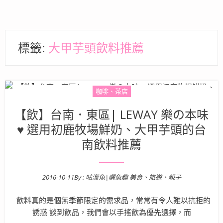
標籤:
大甲芋頭飲料推薦
咖啡、茶店
【飲】台南．東區| LEWAY 樂の本味
♥ 選用初鹿牧場鮮奶、大甲芋頭的台
南飲料推薦
2016-10-11
By :
咕溜魚|曬魚趣 美食、旅遊、親子
Posted on
飲料真的是個無季節限定的需求品，常常有令人難以抗拒的
誘惑 談到飲品，我們會以手搖飲為優先選擇，而