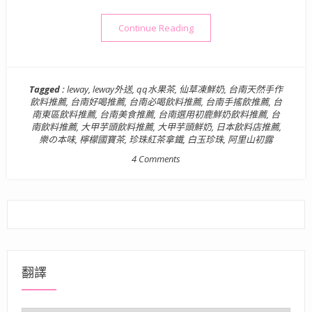
“【飲】台南．東區| LEWA
Continue Reading
Tagged :
leway
,
leway外送
,
qq水果茶
,
仙草凍鮮奶
,
台南天然手作
飲料推薦
,
台南好喝推薦
,
台南必喝飲料推薦
,
台南手搖飲推薦
,
台
南東區飲料推薦
,
台南美食推薦
,
台南選用初鹿鮮奶飲料推薦
,
台
南飲料推薦
,
大甲芋頭飲料推薦
,
大甲芋頭鮮奶
,
日本飲料店推薦
,
樂の本味
,
檸檬國寶茶
,
珍珠紅茶拿鐵
,
白玉珍珠
,
阿里山初露
4 Comments
翻譯