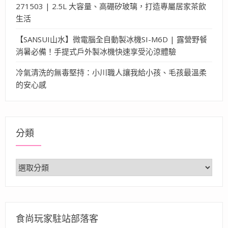
271503 | 2.5L 大容量、高硼矽玻璃，打造專屬居家茶飲
生活
【SANSUI山水】微電腦全自動製冰機SI-M6D | 露營野餐
消暑必備！手提式戶外製冰機快速享受沁涼體驗
冷氣清洗的無毒堅持：小川職人讓我給小孩、毛孩最溫柔
的安心感
分類
分
類
食尚玩家駐站部落客