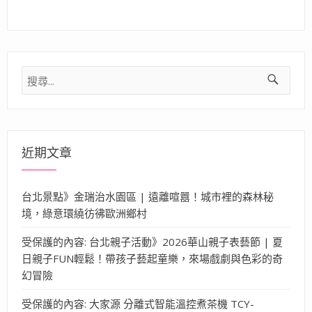
搜
尋
關
鍵
字:
近期文章
台北景點》金瑞治水園區 | 遠離喧囂！城市裡的森林秘
境，綠意環繞彷彿歐洲鄉村
受保護的內容: 台北親子活動》2026華山親子表藝節 | 夏
日親子FUN輕鬆！帶孩子藝起童樂，來場戲劇與色彩的奇
幻冒險
受保護的內容: 大家源 分離式智能溫控煮茶機 TCY-