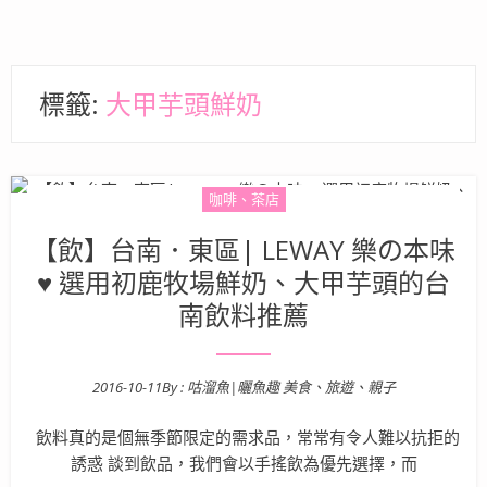
標籤:
大甲芋頭鮮奶
咖啡、茶店
【飲】台南．東區| LEWAY 樂の本味
♥ 選用初鹿牧場鮮奶、大甲芋頭的台
南飲料推薦
2016-10-11
By :
咕溜魚|曬魚趣 美食、旅遊、親子
Posted on
飲料真的是個無季節限定的需求品，常常有令人難以抗拒的
誘惑 談到飲品，我們會以手搖飲為優先選擇，而