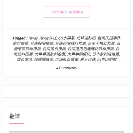
“【飲】台南．東區| LEWA
Continue Reading
Tagged :
leway
,
leway外送
,
qq水果茶
,
仙草凍鮮奶
,
台南天然手作
飲料推薦
,
台南好喝推薦
,
台南必喝飲料推薦
,
台南手搖飲推薦
,
台
南東區飲料推薦
,
台南美食推薦
,
台南選用初鹿鮮奶飲料推薦
,
台
南飲料推薦
,
大甲芋頭飲料推薦
,
大甲芋頭鮮奶
,
日本飲料店推薦
,
樂の本味
,
檸檬國寶茶
,
珍珠紅茶拿鐵
,
白玉珍珠
,
阿里山初露
4 Comments
翻譯