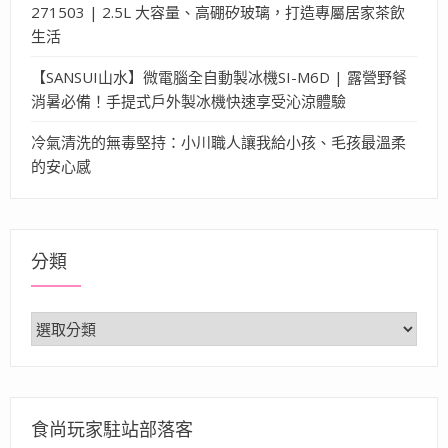
271503 | 2.5L 大容量、高硼矽玻璃，打造專屬居家茶飲
生活
【SANSUI山水】微電腦全自動製冰機SI-M6D | 露營野餐
消暑必備！手提式戶外製冰機快速享受沁涼體驗
冷氣清洗的無毒堅持：小川職人讓我給小孩、毛孩最溫柔
的安心感
分類
分
類
食尚玩家駐站部落客