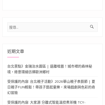
搜
尋
關
鍵
字:
近期文章
台北景點》金瑞治水園區 | 遠離喧囂！城市裡的森林秘
境，綠意環繞彷彿歐洲鄉村
受保護的內容: 台北親子活動》2026華山親子表藝節 | 夏
日親子FUN輕鬆！帶孩子藝起童樂，來場戲劇與色彩的奇
幻冒險
受保護的內容: 大家源 分離式智能溫控煮茶機 TCY-