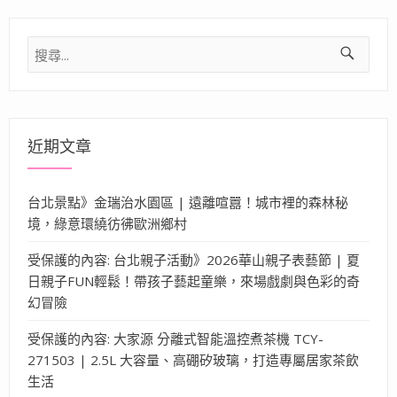
搜
尋
關
鍵
字:
近期文章
台北景點》金瑞治水園區 | 遠離喧囂！城市裡的森林秘
境，綠意環繞彷彿歐洲鄉村
受保護的內容: 台北親子活動》2026華山親子表藝節 | 夏
日親子FUN輕鬆！帶孩子藝起童樂，來場戲劇與色彩的奇
幻冒險
受保護的內容: 大家源 分離式智能溫控煮茶機 TCY-
271503 | 2.5L 大容量、高硼矽玻璃，打造專屬居家茶飲
生活