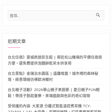
搜
尋
關
鍵
字:
近期文章
台北住宿》豪城商旅民生館 | 鄰近松山機場的平價住宿很
方便，還免費提供泡麵餅乾茶水供享用
台北景點》金瑞治水園區 | 遠離喧囂！城市裡的森林秘
境，綠意環繞彷彿歐洲鄉村
台北親子活動》2026華山親子表藝節 | 夏日親子FUN輕
鬆！帶孩子藝起童樂，來場戲劇與色彩的奇幻冒險
受保護的內容: 大家源 分離式智能溫控煮茶機 TCY-
271503 | 2.5L 大容量、高硼矽玻璃，打造專屬居家茶飲