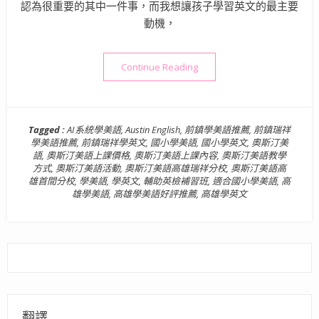
認為很重要的其中一件事，而我想讓孩子學習英文的最主要
動機，
“國小英文學習》奧斯汀美語 
Continue Reading
Tagged :
AI系統學美語
,
Austin English
,
前鎮學美語推薦
,
前鎮瑞祥
學美語推薦
,
前鎮瑞祥學英文
,
國小學美語
,
國小學英文
,
奧斯汀美
語
,
奧斯汀美語上課價格
,
奧斯汀美語上課內容
,
奧斯汀美語教學
方式
,
奧斯汀美語活動
,
奧斯汀美語高雄瑞祥分校
,
奧斯汀美語高
雄首間分校
,
學美語
,
學英文
,
輔助英檢補習班
,
適合國小學美語
,
高
雄學美語
,
高雄學美語好評推薦
,
高雄學英文
翻譯