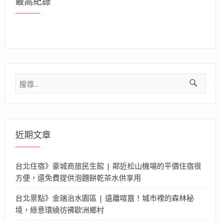
最高紀錄
搜
尋
關
鍵
字:
近期文章
台北住宿》豪城商旅民生館 | 鄰近松山機場的平價住宿很
方便，還免費提供泡麵餅乾茶水供享用
台北景點》金瑞治水園區 | 遠離喧囂！城市裡的森林秘
境，綠意環繞彷彿歐洲鄉村