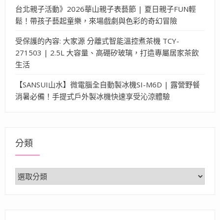
台北親子活動》2026華山親子表藝節 | 夏日親子FUN輕
鬆！帶孩子藝起童樂，來場戲劇與色彩的奇幻冒險
受保護的內容: 大家源 分離式智能溫控煮茶機 TCY-
271503 | 2.5L 大容量、高硼矽玻璃，打造專屬居家茶飲
生活
【SANSUI山水】微電腦全自動製冰機SI-M6D | 露營野餐
消暑必備！手提式戶外製冰機快速享受沁涼體驗
分類
分
類