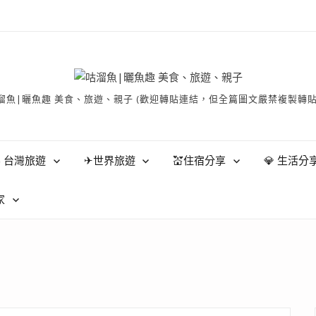
有 © 咕溜魚|曬魚趣 美食、旅遊、親子 (歡迎轉貼連結，但全篇圖文嚴禁
 台灣旅遊
✈世界旅遊
💒住宿分享
💎 生活分
家