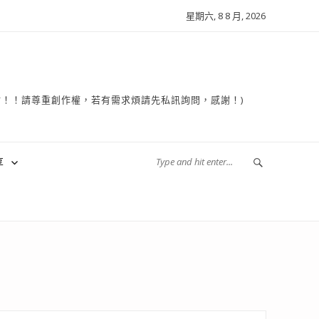
星期六, 8 8 月, 2026
複製轉貼！！請尊重創作權，若有需求煩請先私訊詢問，感謝！)
享