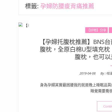
標籤:
孕婦防腰痠背痛推薦
【好物】分享
【孕婦托腹枕推薦】BNS台
腹枕，全原白棉U型填充枕
腹枕，也可以
Posted
2019-04-08
By :
咕
on
身為孕婦其實最困擾我的就是晚上睡眠品質
睡覺需要喬
Conti