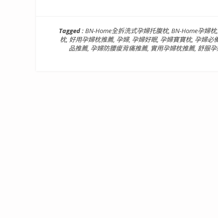
Tagged :
BN-Home全拆洗式孕婦托腹枕
,
BN-Home孕婦枕
枕
,
好用孕婦枕推薦
,
孕婦
,
孕婦好眠
,
孕婦寶寶枕
,
孕婦必
品推薦
,
孕婦防腰痠背痛推薦
,
實用孕婦枕推薦
,
舒服孕