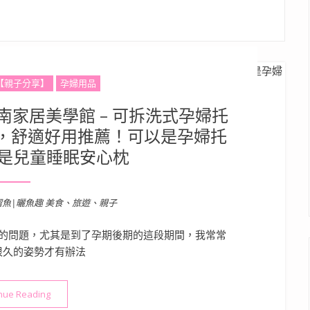
【親子分享】
孕婦用品
南家居美學館 – 可拆洗式孕婦托
，舒適好用推薦！可以是孕婦托
是兒童睡眠安心枕
溜魚|曬魚趣 美食、旅遊、親子
的問題，尤其是到了孕期後期的這段期間，我常常
很久的姿勢才有辦法
“【孕婦托腹枕推薦】BNS台南家居美學館 – 可拆洗式孕婦托
nue Reading