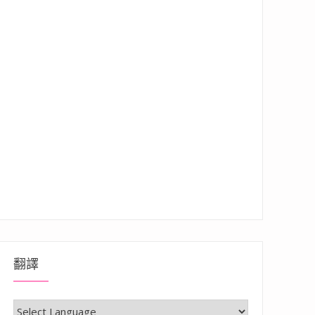
翻譯
腹枕，全原白棉U型填充枕，舒適好用推薦！可以是孕婦托腹枕，也可以是兒童睡眠