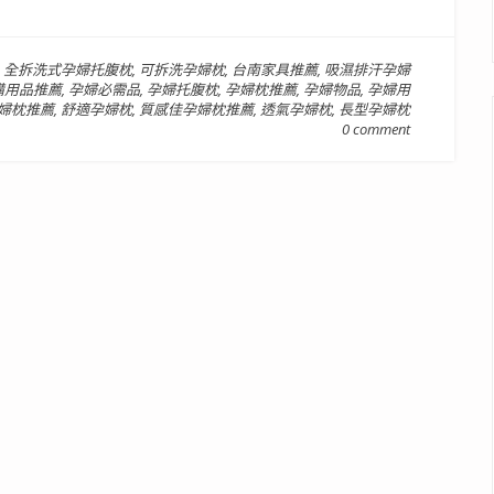
,
全拆洗式孕婦托腹枕
,
可拆洗孕婦枕
,
台南家具推薦
,
吸濕排汗孕婦
備用品推薦
,
孕婦必需品
,
孕婦托腹枕
,
孕婦枕推薦
,
孕婦物品
,
孕婦用
婦枕推薦
,
舒適孕婦枕
,
質感佳孕婦枕推薦
,
透氣孕婦枕
,
長型孕婦枕
0 comment