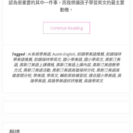
認為很重要的其中一件事，而我想讓孩子學習英文的最主要
動機，
“國小英文學習》奧斯汀美語 
Continue Reading
Tagged :
AI系統學美語
,
Austin English
,
前鎮學美語推薦
,
前鎮瑞祥
學美語推薦
,
前鎮瑞祥學英文
,
國小學美語
,
國小學英文
,
奧斯汀美
語
,
奧斯汀美語上課價格
,
奧斯汀美語上課內容
,
奧斯汀美語教學
方式
,
奧斯汀美語活動
,
奧斯汀美語高雄瑞祥分校
,
奧斯汀美語高
雄首間分校
,
學美語
,
學英文
,
輔助英檢補習班
,
適合國小學美語
,
高
雄學美語
,
高雄學美語好評推薦
,
高雄學英文
翻譯