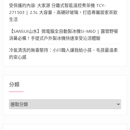
受保護的內容: 大家源 分離式智能溫控煮茶機 TCY-
271503 | 2.5L 大容量、高硼矽玻璃，打造專屬居家茶飲
生活
【SANSUI山水】微電腦全自動製冰機SI-M6D | 露營野餐
消暑必備！手提式戶外製冰機快速享受沁涼體驗
冷氣清洗的無毒堅持：小川職人讓我給小孩、毛孩最溫柔
的安心感
分類
分
類