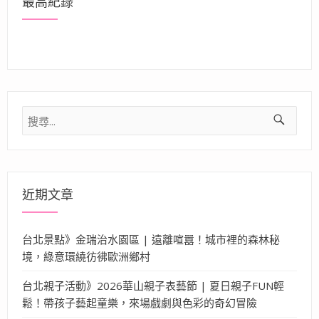
最高紀錄
搜
尋
關
鍵
字:
近期文章
台北景點》金瑞治水園區 | 遠離喧囂！城市裡的森林秘
境，綠意環繞彷彿歐洲鄉村
台北親子活動》2026華山親子表藝節 | 夏日親子FUN輕
鬆！帶孩子藝起童樂，來場戲劇與色彩的奇幻冒險