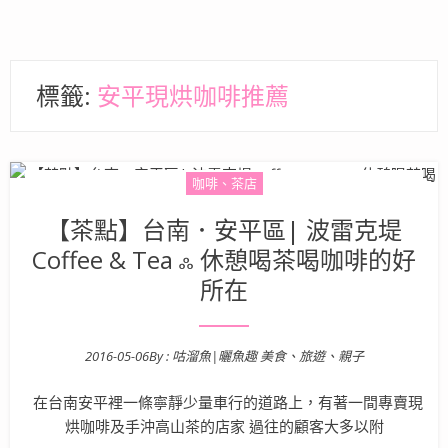
標籤:
安平現烘咖啡推薦
咖啡、茶店
【茶點】台南．安平區| 波雷克堤
Coffee & Tea ஃ 休憩喝茶喝咖啡的好
所在
2016-05-06
By :
咕溜魚|曬魚趣 美食、旅遊、親子
Posted on
在台南安平裡一條寧靜少量車行的道路上，有著一間專賣現
烘咖啡及手沖高山茶的店家 過往的顧客大多以附