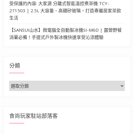
受保護的內容: 大家源 分離式智能溫控煮茶機 TCY-
271503 | 2.5L 大容量、高硼矽玻璃，打造專屬居家茶飲
生活
【SANSUI山水】微電腦全自動製冰機SI-M6D | 露營野餐
消暑必備！手提式戶外製冰機快速享受沁涼體驗
分類
分
類
食尚玩家駐站部落客