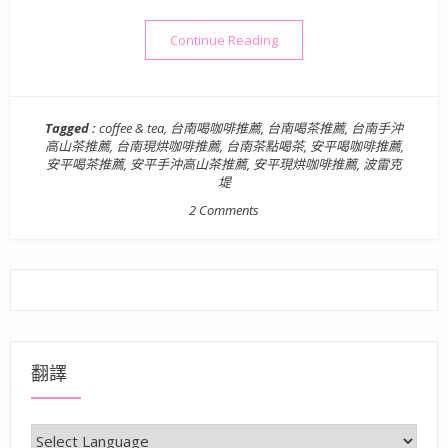
“【茶點】台南．安平區| 波雷克堤
Continue Reading
Tagged :
coffee & tea
,
台南喝咖啡推薦
,
台南喝茶推薦
,
台南手沖
高山茶推薦
,
台南現烘咖啡推薦
,
台南茶點喝茶
,
安平喝咖啡推薦
,
安平喝茶推薦
,
安平手沖高山茶推薦
,
安平現烘咖啡推薦
,
波雷克
堤
2 Comments
翻譯