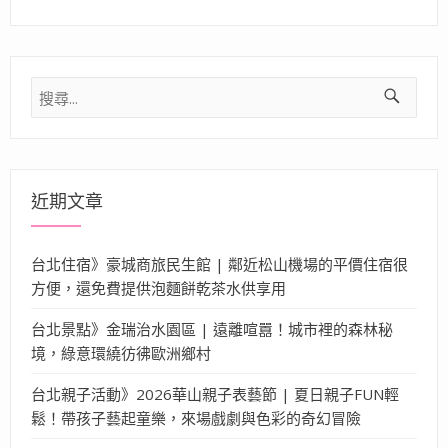
搜
尋
關
鍵
字:
近期文章
台北住宿》豪城商旅民生館 | 鄰近松山機場的平價住宿很
方便，還免費提供泡麵餅乾茶水供享用
台北景點》金瑞治水園區 | 遠離喧囂！城市裡的森林秘
境，綠意環繞彷彿歐洲鄉村
台北親子活動》2026華山親子表藝節 | 夏日親子FUN輕
鬆！帶孩子藝起童樂，來場戲劇與色彩的奇幻冒險