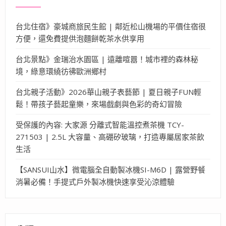
台北住宿》豪城商旅民生館 | 鄰近松山機場的平價住宿很
方便，還免費提供泡麵餅乾茶水供享用
台北景點》金瑞治水園區 | 遠離喧囂！城市裡的森林秘
境，綠意環繞彷彿歐洲鄉村
台北親子活動》2026華山親子表藝節 | 夏日親子FUN輕
鬆！帶孩子藝起童樂，來場戲劇與色彩的奇幻冒險
受保護的內容: 大家源 分離式智能溫控煮茶機 TCY-
271503 | 2.5L 大容量、高硼矽玻璃，打造專屬居家茶飲
生活
【SANSUI山水】微電腦全自動製冰機SI-M6D | 露營野餐
消暑必備！手提式戶外製冰機快速享受沁涼體驗