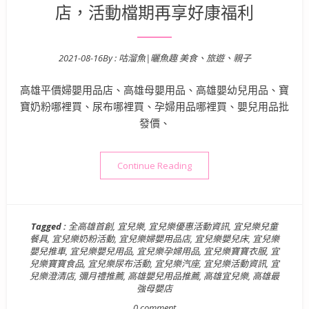
店，活動檔期再享好康福利
2021-08-16
By :
咕溜魚|曬魚趣 美食、旅遊、親子
Posted on
高雄平價婦嬰用品店、高雄母嬰用品、高雄嬰幼兒用品、寶
寶奶粉哪裡買、尿布哪裡買、孕婦用品哪裡買、嬰兒用品批
發價、
“高雄母嬰用品推薦》宜兒樂
Continue Reading
Tagged :
全高雄首創
,
宜兒樂
,
宜兒樂優惠活動資訊
,
宜兒樂兒童
餐具
,
宜兒樂奶粉活動
,
宜兒樂婦嬰用品店
,
宜兒樂嬰兒床
,
宜兒樂
嬰兒推車
,
宜兒樂嬰兒用品
,
宜兒樂孕婦用品
,
宜兒樂寶寶衣服
,
宜
兒樂寶寶食品
,
宜兒樂尿布活動
,
宜兒樂汽座
,
宜兒樂活動資訊
,
宜
兒樂澄清店
,
彌月禮推薦
,
高雄嬰兒用品推薦
,
高雄宜兒樂
,
高雄最
強母嬰店
0 comment