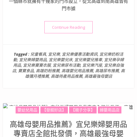
一個縣市就擁有十幾家的門市設立，從北高雄到南高雄皆有
門市據
“高雄最強母嬰店！宜兒樂婦
Continue Reading
Tagged :
兒童餐具
,
宜兒樂
,
宜兒樂優惠活動資訊
,
宜兒樂奶粉活
動
,
宜兒樂婦嬰用品
,
宜兒樂嬰兒床
,
宜兒樂嬰兒推車
,
宜兒樂孕婦
用品
,
宜兒樂寶寶衣服
,
宜兒樂尿布活動
,
宜兒樂汽座
,
宜兒樂自強
店
,
寶寶食品
,
高雄奶粉推薦
,
高雄嬰兒用品推薦
,
高雄尿布推薦
,
高
雄彌月禮推薦
,
高雄待產用品推薦
,
高雄最強母嬰店
嬰幼兒用品
【發掘好店】
【親子分享】
婦嬰用品店
高雄母嬰用品推薦》宜兒樂婦嬰用品
專賣店全館批發價，高雄最強母嬰