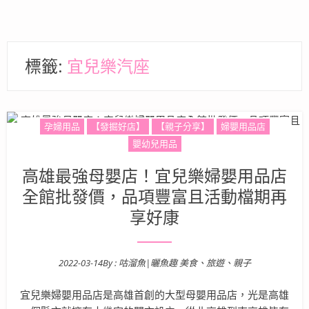
標籤:
宜兒樂汽座
孕婦用品
【發掘好店】
【親子分享】
婦嬰用品店
嬰幼兒用品
高雄最強母嬰店！宜兒樂婦嬰用品店
全館批發價，品項豐富且活動檔期再
享好康
2022-03-14
By :
咕溜魚|曬魚趣 美食、旅遊、親子
Posted on
宜兒樂婦嬰用品店是高雄首創的大型母嬰用品店，光是高雄