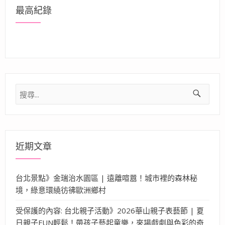
最高紀錄
搜
尋
關
鍵
字:
近期文章
台北景點》金瑞治水園區 | 遠離喧囂！城市裡的森林秘
境，綠意環繞彷彿歐洲鄉村
受保護的內容: 台北親子活動》2026華山親子表藝節 | 夏
日親子FUN輕鬆！帶孩子藝起童樂，來場戲劇與色彩的奇