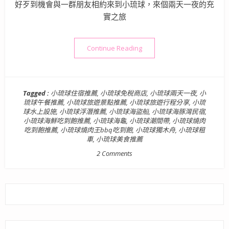
好歹到機會與一群朋友相約來到小琉球，來個兩天一夜的充
實之旅
“【小琉球美食&吃喝玩樂】兩
Continue Reading
Tagged :
小琉球住宿推薦
,
小琉球免稅商店
,
小琉球兩天一夜
,
小
琉球午餐推薦
,
小琉球旅遊景點推薦
,
小琉球旅遊行程分享
,
小琉
球水上設施
,
小琉球浮潛推薦
,
小琉球海盜船
,
小琉球海豚灣民宿
,
小琉球海鮮吃到飽推薦
,
小琉球海龜
,
小琉球潮間帶
,
小琉球燒肉
吃到飽推薦
,
小琉球燒肉王bbq吃到飽
,
小琉球獨木舟
,
小琉球租
車
,
小琉球美食推薦
2 Comments