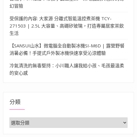
幻冒險
受保護的內容: 大家源 分離式智能溫控煮茶機 TCY-
271503 | 2.5L 大容量、高硼矽玻璃，打造專屬居家茶飲
生活
【SANSUI山水】微電腦全自動製冰機SI-M6D | 露營野餐
消暑必備！手提式戶外製冰機快速享受沁涼體驗
冷氣清洗的無毒堅持：小川職人讓我給小孩、毛孩最溫柔
的安心感
分類
分
類