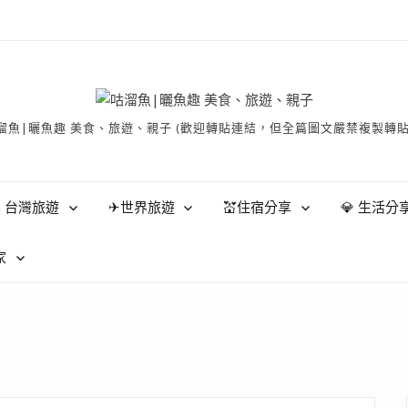
有 © 咕溜魚|曬魚趣 美食、旅遊、親子 (歡迎轉貼連結，但全篇圖文嚴禁
 台灣旅遊
✈世界旅遊
💒住宿分享
💎 生活分
家