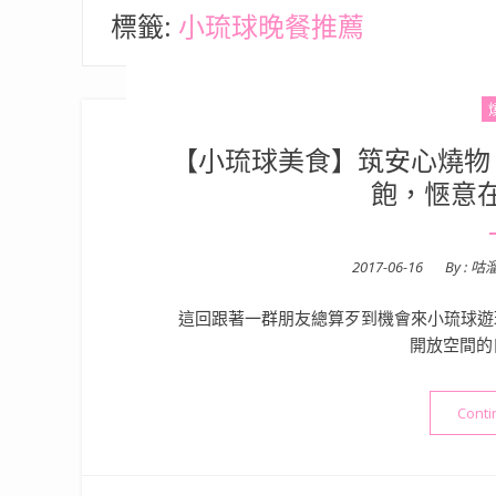
標籤:
小琉球晚餐推薦
【小琉球美食】筑安心燒物 
飽，愜意
Posted
2017-06-16
By :
咕
on
這回跟著一群朋友總算歹到機會來小琉球遊
開放空間的
Conti