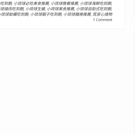
吃到飽
,
小琉球必吃美食推薦
,
小琉球晚餐推薦
,
小琉球海鮮吃到飽
,
球燒肉吃到飽
,
小琉球生蠔
,
小琉球美食推薦
,
小琉球自助式吃到飽
,
小琉球蛤蠣吃到飽
,
小琉球蝦子吃到飽
,
小琉球雞捲推薦
,
筑安心燒物
1 Comment