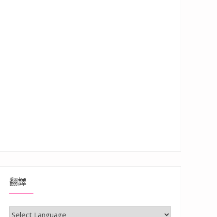
翻譯
愜意在小琉球吃飽飽”