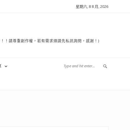
星期六, 8 8 月, 2026
複製轉貼！！請尊重創作權，若有需求煩請先私訊詢問，感謝！)
享