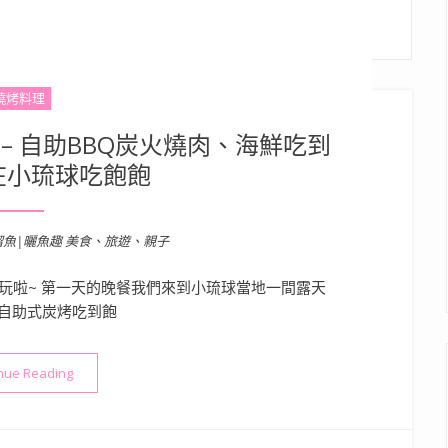
燒烤料理
– 自助BBQ炭火燒肉、海鮮吃到
在小琉球吃飽飽
溜魚|曬魚趣 美食、旅遊、親子
玩啦~ 第一天的晚餐我們來到小琉球當地一間露天
自助式炭烤吃到飽
“【小琉球美食】筑安心燒物 – 自助BBQ炭火燒肉、海鮮吃到飽，
nue Reading