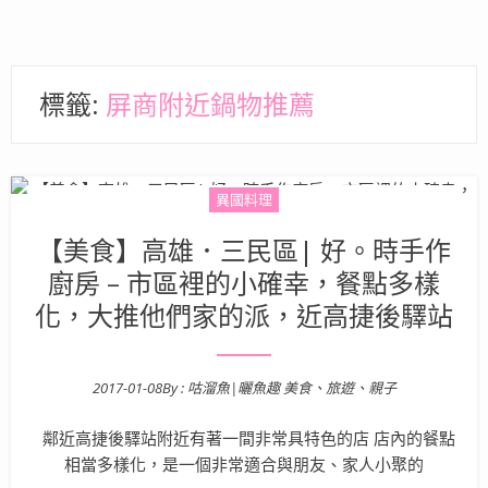
標籤:
屏商附近鍋物推薦
異國料理
【美食】高雄．三民區| 好。時手作
廚房 – 市區裡的小確幸，餐點多樣
化，大推他們家的派，近高捷後驛站
2017-01-08
By :
咕溜魚|曬魚趣 美食、旅遊、親子
Posted on
鄰近高捷後驛站附近有著一間非常具特色的店 店內的餐點
相當多樣化，是一個非常適合與朋友、家人小聚的