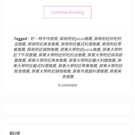
“【美食】高雄．三民區| 好
Continue Reading
Tagged :
好。時手作廚房
,
屏商附近pizza推薦
,
屏商附近好吃的
派推薦
,
屏商附近美食推薦
,
屏商附近義式料理推薦
,
屏商附近聚
餐推薦
,
屏商附近鍋物推薦
,
屏東大學附近pizza推薦
,
屏東大學附
近下午茶推薦
,
屏東大學附近好吃的派推薦
,
屏東大學附近抹茶歐
蕾推薦
,
屏東大學附近美食推薦
,
屏東大學附近義大利麵推薦
,
屏
東大學附近義式料理推薦
,
屏東大學附近聚餐推薦
,
屏東大學附近
輕食推薦
,
屏東大學附近鍋物推薦
,
屏東市異國料理推薦
,
屏東美
食推薦
0 comment
翻譯