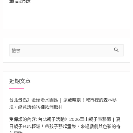
最高紀錄
搜
尋
關
鍵
字:
近期文章
台北景點》金瑞治水園區 | 遠離喧囂！城市裡的森林秘
境，綠意環繞彷彿歐洲鄉村
受保護的內容: 台北親子活動》2026華山親子表藝節 | 夏
日親子FUN輕鬆！帶孩子藝起童樂，來場戲劇與色彩的奇