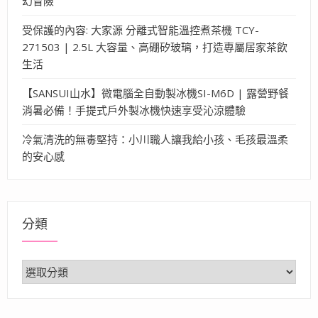
幻冒險
受保護的內容: 大家源 分離式智能溫控煮茶機 TCY-
271503 | 2.5L 大容量、高硼矽玻璃，打造專屬居家茶飲
生活
【SANSUI山水】微電腦全自動製冰機SI-M6D | 露營野餐
消暑必備！手提式戶外製冰機快速享受沁涼體驗
冷氣清洗的無毒堅持：小川職人讓我給小孩、毛孩最溫柔
的安心感
分類
分
類