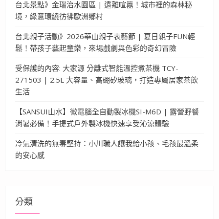
台北景點》金瑞治水園區 | 遠離喧囂！城市裡的森林秘
境，綠意環繞彷彿歐洲鄉村
台北親子活動》2026華山親子表藝節 | 夏日親子FUN輕
鬆！帶孩子藝起童樂，來場戲劇與色彩的奇幻冒險
受保護的內容: 大家源 分離式智能溫控煮茶機 TCY-
271503 | 2.5L 大容量、高硼矽玻璃，打造專屬居家茶飲
生活
【SANSUI山水】微電腦全自動製冰機SI-M6D | 露營野餐
消暑必備！手提式戶外製冰機快速享受沁涼體驗
冷氣清洗的無毒堅持：小川職人讓我給小孩、毛孩最溫柔
的安心感
分類