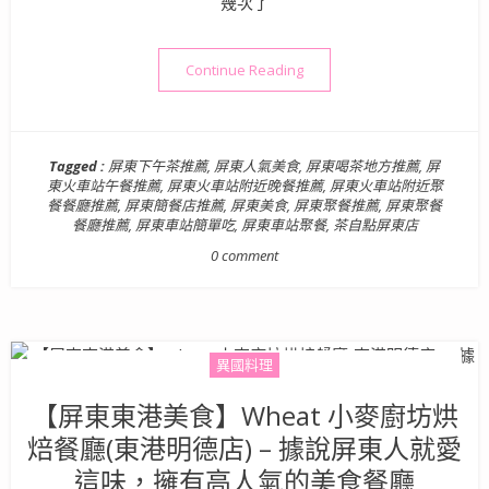
幾次了
“【屏東美食】茶自點複合餐飲
Continue Reading
Tagged :
屏東下午茶推薦
,
屏東人氣美食
,
屏東喝茶地方推薦
,
屏
東火車站午餐推薦
,
屏東火車站附近晚餐推薦
,
屏東火車站附近聚
餐餐廳推薦
,
屏東簡餐店推薦
,
屏東美食
,
屏東聚餐推薦
,
屏東聚餐
餐廳推薦
,
屏東車站簡單吃
,
屏東車站聚餐
,
茶自點屏東店
0 comment
異國料理
【屏東東港美食】Wheat 小麥廚坊烘
焙餐廳(東港明德店) – 據說屏東人就愛
這味，擁有高人氣的美食餐廳