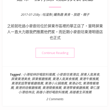
2017-07-25
By :
咕溜魚|曬魚趣 美食、旅遊、親子
Posted on
之前就吃過小麥廚坊位於屏東市區裡的華正店了，當時屏東
人一直大力跟我們推薦他們家，而近期小麥廚坊東港明德店
也正式
“【屏東東港美食】Wheat 
Continue Reading
Tagged :
小港桂林好喝飲料推薦
,
小麥廚坊東港店
,
屏東人氣美食
,
屏東東港美食
,
屏東餐廳推薦
,
東港人氣美食推薦
,
東港午餐推薦
,
東港家庭聚餐餐廳推薦
,
東港小火鍋推薦
,
東港必吃
,
東港晚餐推
薦
,
東港烘焙餐廳推薦
,
東港簡餐推薦
,
東港聚餐餐廳推薦
,
華仁匯
小港桂林店
,
高雄小港好喝飲料推薦
,
高雄養生茶推薦
2 Comments