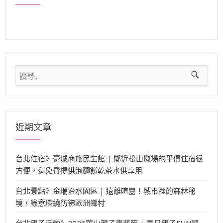
搜
尋
關
鍵
字:
近期文章
台北住宿》豪城商旅民生館 | 鄰近松山機場的平價住宿很
方便，還免費提供泡麵餅乾茶水供享用
台北景點》金瑞治水園區 | 遠離喧囂！城市裡的森林秘
境，綠意環繞彷彿歐洲鄉村
台北親子活動》2026華山親子表藝節 | 夏日親子FUN輕