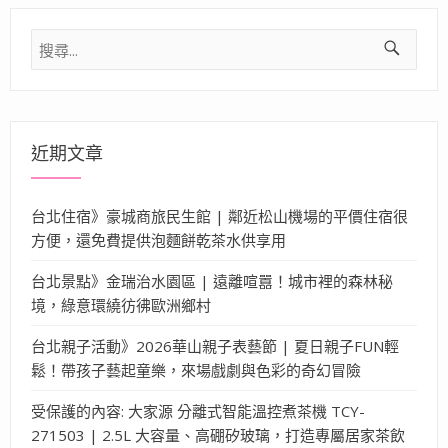
搜
尋
關
鍵
字:
近期文章
台北住宿》豪城商旅民生館 | 鄰近松山機場的平價住宿很
方便，還免費提供泡麵餅乾茶水供享用
台北景點》金瑞治水園區 | 遠離喧囂！城市裡的森林秘
境，綠意環繞彷彿歐洲鄉村
台北親子活動》2026華山親子表藝節 | 夏日親子FUN輕
鬆！帶孩子藝起童樂，來場戲劇與色彩的奇幻冒險
受保護的內容: 大家源 分離式智能溫控煮茶機 TCY-
271503 | 2.5L 大容量、高硼矽玻璃，打造專屬居家茶飲