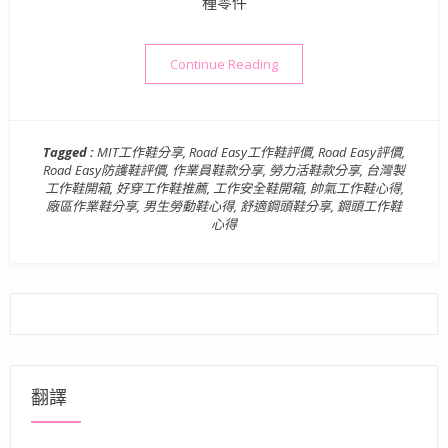
種零件
“Road Easy 男性防護
Continue Reading
Tagged :
MIT工作鞋分享
,
Road Easy工作鞋評價
,
Road Easy評價
,
Road Easy防護鞋評價
,
作業員鞋款分享
,
勞力活鞋款分享
,
台灣製
工作鞋開箱
,
好穿工作鞋推薦
,
工作安全鞋開箱
,
帥氣工作鞋心得
,
廠區作業鞋分享
,
男生勞動鞋心得
,
舒適鋼頭鞋分享
,
鋼頭工作鞋
心得
翻譯