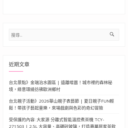
搜
尋
關
鍵
字:
近期文章
台北景點》金瑞治水園區 | 遠離喧囂！城市裡的森林秘
境，綠意環繞彷彿歐洲鄉村
台北親子活動》2026華山親子表藝節 | 夏日親子FUN輕
鬆！帶孩子藝起童樂，來場戲劇與色彩的奇幻冒險
受保護的內容: 大家源 分離式智能溫控煮茶機 TCY-
271503 | 2.5L 大容量、高硼矽玻璃，打造專屬居家茶飲